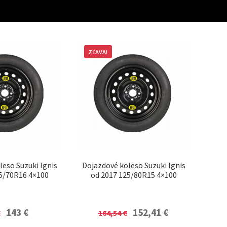
ZĽAVA!
leso Suzuki Ignis
Dojazdové koleso Suzuki Ignis
5/70R16 4×100
od 2017 125/80R15 4×100
Original
Current
Original
Current
143
€
152,41
€
€
164,54
€
price
price
price
price