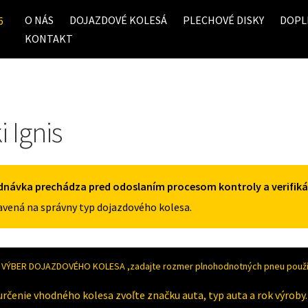
O NÁS
DOJAZDOVÉ KOLESÁ
PLECHOVÉ DISKY
DOPL
6
KONTAKT
 Ignis
dnávka prechádza pred odoslaním procesom kontroly a verifiká
vená na správny typ dojazdového kolesa.
VÝBER DOJAZDOVÉHO KOLESA ,zadajte rozmer plnohodnotných pneu použív
určenie vhodného kolesa zvoľte značku auta, typ auta a rok výroby.