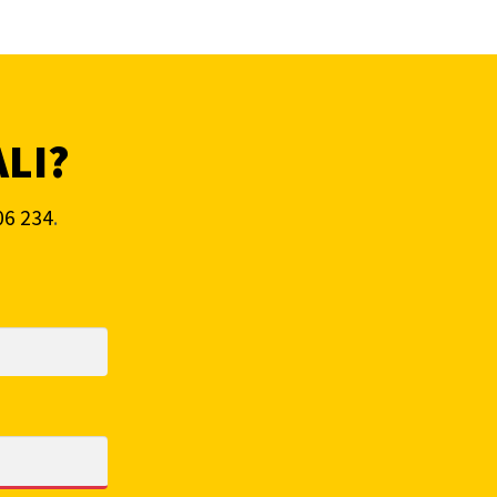
ALI?
06 234
.