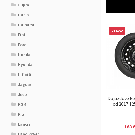
Cupra
Dacia
Daihatsu
ZĽAVA!
Fiat
Ford
Honda
Hyundai
Infiniti
Jaguar
Jeep
Dojazdové ko
od 2017 12
KGM
Kia
Lancia
168
Land Rover