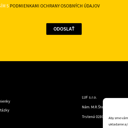
ÍM S
PODMIENKAMI OCHRANY OSOBNÝCH ÚDAJOV
LUF s.r.o.
ienky
Nám. M.R.Štefanika 518,
otázky
Trstená 02801
Aby sme vám p
ukladanie a/