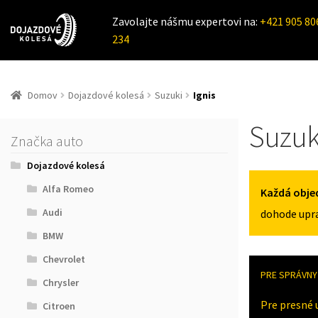
Zavolajte nášmu expertovi na:
+421 905 80
234
Domov
Dojazdové kolesá
Suzuki
Ignis
Suzuki
Značka auto
Dojazdové kolesá
Alfa Romeo
Každá obje
Audi
dohode upra
BMW
Chevrolet
PRE SPRÁVNY 
Chrysler
Pre presné 
Citroen