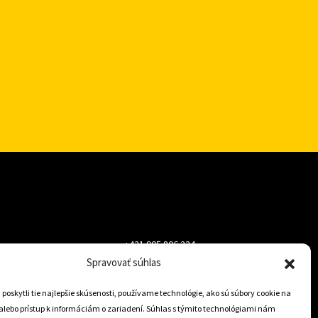
+421 905 806 234
Spravovať súhlas
info@dojazdovekolesa.com
oskytli tie najlepšie skúsenosti, používame technológie, ako sú súbory cookie na
alebo prístup k informáciám o zariadení. Súhlas s týmito technológiami nám
Český Eshop