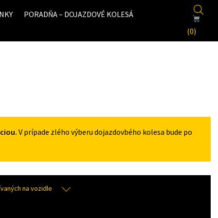
NKY
PORADŇA – DOJAZDOVÉ KOLESÁ
(0)
ciou.
V prípade zlého výberu dojazdovbého kolesa bude po
aných na vozidle