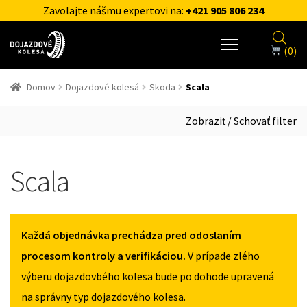
Zavolajte nášmu expertovi na:
+421 905 806 234
(0)
Domov
Dojazdové kolesá
Skoda
Scala
Zobraziť / Schovať filter
Scala
Každá objednávka prechádza pred odoslaním
procesom kontroly a verifikáciou.
V prípade zlého
výberu dojazdovbého kolesa bude po dohode upravená
na správny typ dojazdového kolesa.