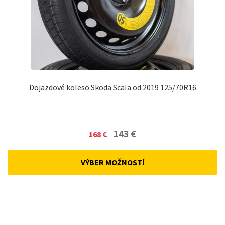
Dojazdové koleso Skoda Scala od 2019 125/70R16
Original
Current
143
€
168
€
price
price
was:
is:
VÝBER MOŽNOSTÍ
168 €.
143 €.