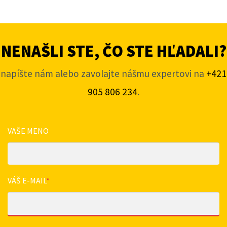
NENAŠLI STE, ČO STE HĽADALI?
napíšte nám alebo zavolajte nášmu expertovi na
+421
905 806 234
.
VAŠE MENO
VÁŠ E-MAIL
*