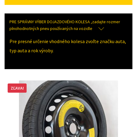
PRE SPRÁVNY VÝBER DOJAZDOVÉHO KOLESA ,zadajte rozmer
plnohodnotných pneu používaných na vozidle
Pre presné určenie vhodného kolesa zvoľte značku auta,
typ auta a rok výroby.
ZĽAVA!