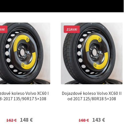
VA!
ZĽAVA!
zdové koleso Volvo XC60 I
Dojazdové koleso Volvo XC60 II
8-2017 135/90R17 5×108
od 2017 125/80R18 5×108
Original
Current
Original
Current
148
€
143
€
162
€
168
€
price
price
price
price