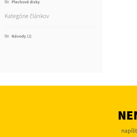
Plechové disky
Kategórie článkov
Návody
(2)
NEN
napíš