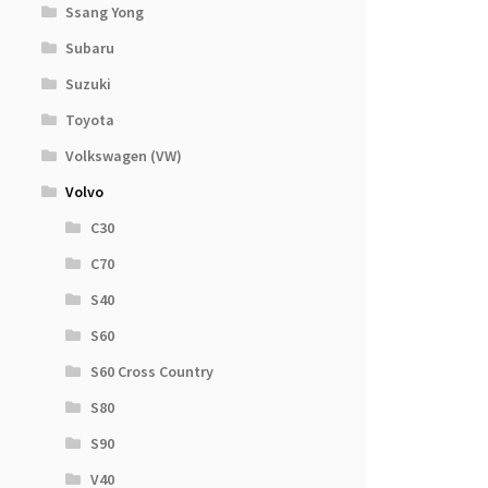
Ssang Yong
Subaru
Suzuki
Toyota
Volkswagen (VW)
Volvo
C30
C70
S40
S60
S60 Cross Country
S80
S90
V40