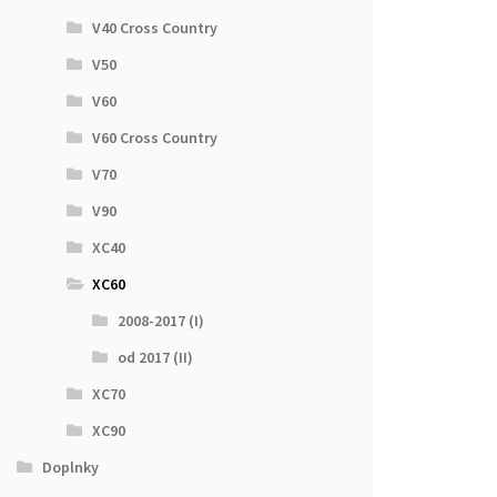
V40 Cross Country
V50
V60
V60 Cross Country
V70
V90
XC40
XC60
2008-2017 (I)
od 2017 (II)
XC70
XC90
Doplnky