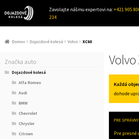
Zavolajte nášmu expertovi na:
+421 905 80
234
Domov
Dojazdové kolesá
Volvo
XC60
Volvo
Značka auto
Dojazdové kolesá
Alfa Romeo
Každá obje
Audi
dohode upra
BMW
Chevrolet
PRE SPRÁVNY 
Chrysler
Pre presné 
Citroen