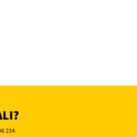
ALI?
06 234
.