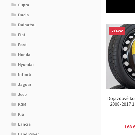
Cupra
Dacia
Daihatsu
ZĽAVA!
Fiat
Ford
Honda
Hyundai
Infiniti
Jaguar
Jeep
Dojazdové ko
2008-2017 1
KGM
Kia
Lancia
168
Land Rover