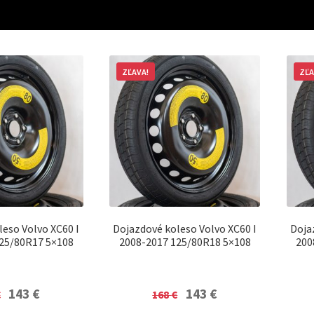
ZĽAVA!
ZĽA
leso Volvo XC60 I
Dojazdové koleso Volvo XC60 I
Doja
25/80R17 5×108
2008-2017 125/80R18 5×108
200
Original
Current
Original
Current
143
€
143
€
€
168
€
price
price
price
price