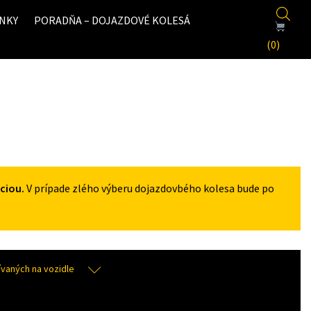
NKY
PORADŇA – DOJAZDOVÉ KOLESÁ
(0)
ciou.
V prípade zlého výberu dojazdovbého kolesa bude po
aných na vozidle