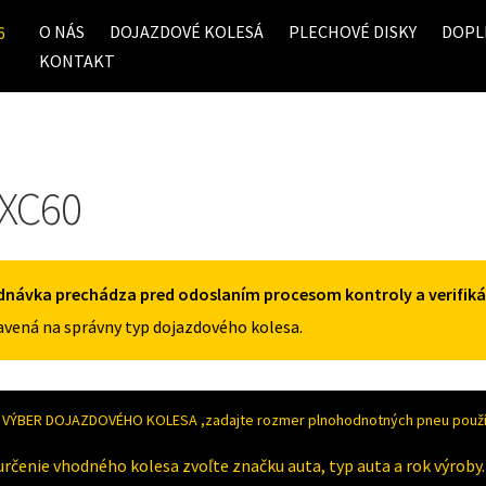
O NÁS
DOJAZDOVÉ KOLESÁ
PLECHOVÉ DISKY
DOPL
6
KONTAKT
 XC60
dnávka prechádza pred odoslaním procesom kontroly a verifiká
vená na správny typ dojazdového kolesa.
VÝBER DOJAZDOVÉHO KOLESA ,zadajte rozmer plnohodnotných pneu použív
určenie vhodného kolesa zvoľte značku auta, typ auta a rok výroby.