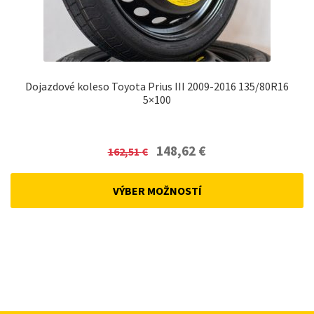
Dojazdové koleso Toyota Prius III 2009-2016 135/80R16
5×100
Original
Current
148,62
€
162,51
€
price
price
was:
is:
VÝBER MOŽNOSTÍ
162,51 €.
148,62 €.