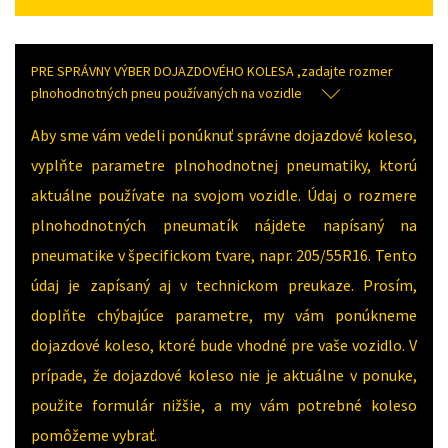
PRE SPRÁVNY VÝBER DOJAZDOVÉHO KOLESA ,zadajte rozmer
plnohodnotných pneu používaných na vozidle
Aby sme vám vedeli ponúknuť správne dojazdové koleso,
vyplňte parametre plnohodnotnej pneumatiky, ktorú
aktuálne používate na svojom vozidle. Údaj o rozmere
plnohodnotných pneumatík nájdete napísaný na
pneumatike v špecifickom tvare, napr. 205/55R16. Tento
údaj je zapísaný aj v technickom preukaze. Prosím,
doplňte chýbajúce parametre, my vám ponúkneme
dojazdové koleso, ktoré bude vhodné pre vaše vozidlo. V
prípade, že dojazdové koleso nie je aktuálne v ponuke,
použite formulár nižšie, a my vám potrebné koleso
pomôžeme vybrať.