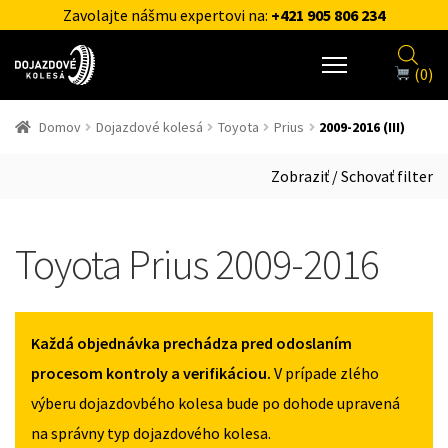
Zavolajte nášmu expertovi na:
+421 905 806 234
(0)
Domov
Dojazdové kolesá
Toyota
Prius
2009-2016 (III)
Zobraziť / Schovať filter
Toyota Prius 2009-2016
Každá objednávka prechádza pred odoslaním
procesom kontroly a verifikáciou.
V prípade zlého
výberu dojazdovbého kolesa bude po dohode upravená
na správny typ dojazdového kolesa.