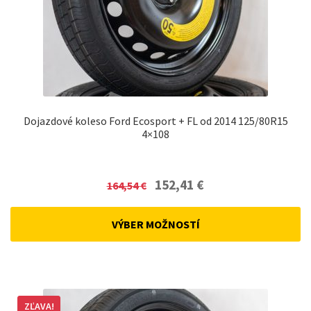
Dojazdové koleso Ford Ecosport + FL od 2014 125/80R15
4×108
Original
Current
152,41
€
164,54
€
price
price
was:
is:
VÝBER MOŽNOSTÍ
164,54 €.
152,41 €.
ZĽAVA!