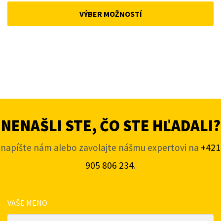
was:
is:
VÝBER MOŽNOSTÍ
168 €.
143 €.
NENAŠLI STE, ČO STE HĽADALI?
napíšte nám alebo zavolajte nášmu expertovi na
+421
905 806 234
.
VAŠE MENO