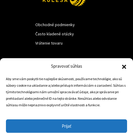
Obchodné podmienky
Často kladené otázky
Vrátenie tovaru
LUF s.r.o.
Spravovať súhlas
Nám. M.R.Štefanika 518,
Aby sme vám poskytli tie najlepšie skúsenosti, používame technológie, ako sú
Trstená 02801
súbory cookie na ukladanie a/alebo prístup k informáciám o zariadení. Súhlas s
týmito technológiami nám umožní spracovávať údaje, ako je správanie pri
prehliadaní alebo jedinečné ID na tejto stránke. Nesúhlas alebo odvolanie
súhlasu môže nepriaznivo ovplyvniť určité vlastnosti a funkcie.
+421 905 806 234
info@dojazdovekolesa.com
Prijať