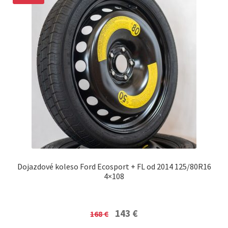
Dojazdové koleso Ford Ecosport + FL od 2014 125/80R16
4×108
Original
Current
143
€
168
€
price
price