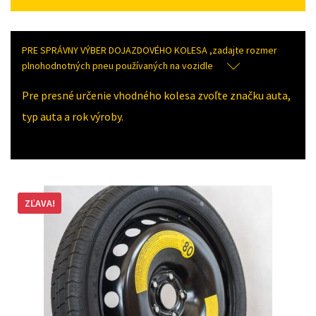
PRE SPRÁVNY VÝBER DOJAZDOVÉHO KOLESA ,zadajte rozmer
plnohodnotných pneu používaných na vozidle
Pre presné určenie vhodného kolesa zvoľte značku auta,
typ auta a rok výroby.
ZĽAVA!