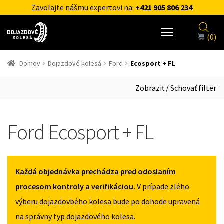
Zavolajte nášmu expertovi na:
+421 905 806 234
(0)
Domov
Dojazdové kolesá
Ford
Ecosport + FL
Zobraziť / Schovať filter
Ford Ecosport + FL
Každá objednávka prechádza pred odoslaním
procesom kontroly a verifikáciou.
V prípade zlého
výberu dojazdovbého kolesa bude po dohode upravená
na správny typ dojazdového kolesa.