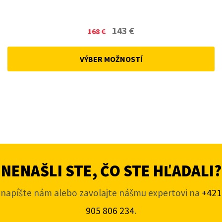
Original
Current
143
€
168
€
price
price
was:
is:
VÝBER MOŽNOSTÍ
168 €.
143 €.
NENAŠLI STE, ČO STE HĽADALI?
napíšte nám alebo zavolajte nášmu expertovi na
+421
905 806 234
.