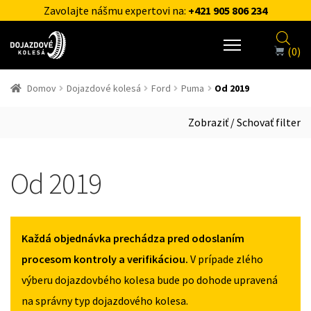
Zavolajte nášmu expertovi na:
+421 905 806 234
(0)
Domov
Dojazdové kolesá
Ford
Puma
Od 2019
Zobraziť / Schovať filter
Od 2019
Každá objednávka prechádza pred odoslaním
procesom kontroly a verifikáciou.
V prípade zlého
výberu dojazdovbého kolesa bude po dohode upravená
na správny typ dojazdového kolesa.