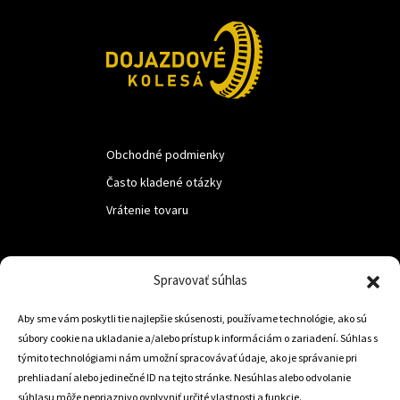
Obchodné podmienky
Často kladené otázky
Vrátenie tovaru
LUF s.r.o.
Spravovať súhlas
Nám. M.R.Štefanika 518,
Aby sme vám poskytli tie najlepšie skúsenosti, používame technológie, ako sú
Trstená 02801
súbory cookie na ukladanie a/alebo prístup k informáciám o zariadení. Súhlas s
týmito technológiami nám umožní spracovávať údaje, ako je správanie pri
prehliadaní alebo jedinečné ID na tejto stránke. Nesúhlas alebo odvolanie
súhlasu môže nepriaznivo ovplyvniť určité vlastnosti a funkcie.