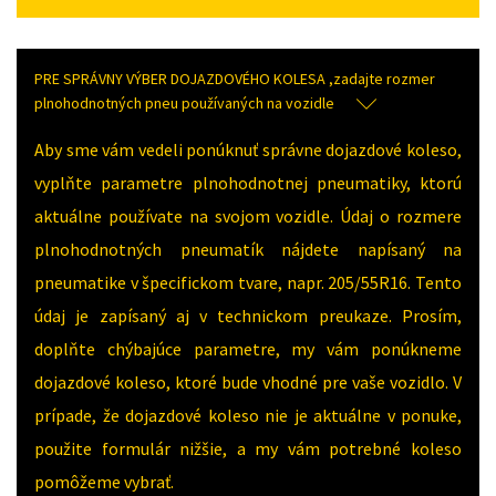
PRE SPRÁVNY VÝBER DOJAZDOVÉHO KOLESA ,zadajte rozmer
plnohodnotných pneu používaných na vozidle
Aby sme vám vedeli ponúknuť správne dojazdové koleso,
vyplňte parametre plnohodnotnej pneumatiky, ktorú
aktuálne používate na svojom vozidle. Údaj o rozmere
plnohodnotných pneumatík nájdete napísaný na
pneumatike v špecifickom tvare, napr. 205/55R16. Tento
údaj je zapísaný aj v technickom preukaze. Prosím,
doplňte chýbajúce parametre, my vám ponúkneme
dojazdové koleso, ktoré bude vhodné pre vaše vozidlo. V
prípade, že dojazdové koleso nie je aktuálne v ponuke,
použite formulár nižšie, a my vám potrebné koleso
pomôžeme vybrať.