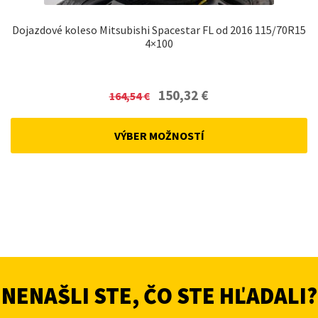
Dojazdové koleso Mitsubishi Spacestar FL od 2016 115/70R15
4×100
Original
Current
150,32
€
164,54
€
price
price
was:
is:
VÝBER MOŽNOSTÍ
164,54 €.
150,32 €.
NENAŠLI STE, ČO STE HĽADALI?