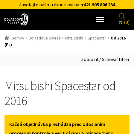
Zavolajte nášmu expertovi na:
+421 905 806 234
(0)
Domov
Dojazdové kolesá
Mitsubishi
Spacestar
Od 2016
(FL)
Zobraziť / Schovať filter
Mitsubishi Spacestar od
2016
Každá objednávka prechádza pred odoslaním
procesom kontroly a verifikáciou.
V prípade zlého