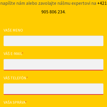
napíšte nám alebo zavolajte nášmu expertovi na
+421
905 806 234
.
VAŠE MENO
VÁŠ E-MAIL
*
VÁŠ TELEFÓN
*
VAŠA SPRÁVA
*