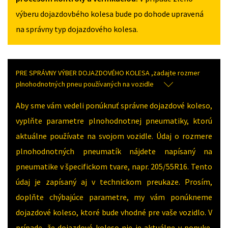
výberu dojazdovbého kolesa bude po dohode upravená
na správny typ dojazdového kolesa.
PRE SPRÁVNY VÝBER DOJAZDOVÉHO KOLESA ,zadajte rozmer
plnohodnotných pneu používaných na vozidle
Aby sme vám vedeli ponúknuť správne dojazdové koleso,
vyplňte parametre plnohodnotnej pneumatiky, ktorú
aktuálne používate na svojom vozidle. Údaj o rozmere
plnohodnotných pneumatík nájdete napísaný na
pneumatike v špecifickom tvare, napr. 205/55R16. Tento
údaj je zapísaný aj v technickom preukaze. Prosím,
doplňte chýbajúce parametre, my vám ponúkneme
dojazdové koleso, ktoré bude vhodné pre vaše vozidlo. V
prípade, že dojazdové koleso nie je aktuálne v ponuke,