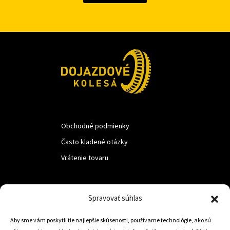
Obchodné podmienky
Často kladené otázky
Vrátenie tovaru
LUF s.r.o.
Spravovať súhlas
Nám. M.R.Štefanika 518,
Aby sme vám poskytli tie najlepšie skúsenosti, používame technológie, ako sú
Trstená 02801