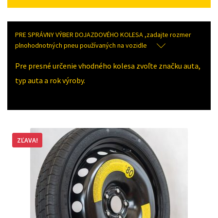
PRE SPRÁVNY VÝBER DOJAZDOVÉHO KOLESA ,zadajte rozmer
plnohodnotných pneu používaných na vozidle
Pre presné určenie vhodného kolesa zvoľte značku auta,
typ auta a rok výroby.
ZĽAVA!