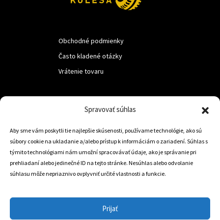
Obchodné podmienky
Často kladené otázky
Vrátenie tovaru
LUF s.r.o.
Spravovať súhlas
Nám. M.R.Štefanika 518,
Aby sme vám poskytli tie najlepšie skúsenosti, používame technológie, ako sú
Trstená 02801
súbory cookie na ukladanie a/alebo prístup k informáciám o zariadení. Súhlas s
týmito technológiami nám umožní spracovávať údaje, ako je správanie pri
prehliadaní alebo jedinečné ID na tejto stránke. Nesúhlas alebo odvolanie
súhlasu môže nepriaznivo ovplyvniť určité vlastnosti a funkcie.
+421 905 806 234
info@dojazdovekolesa.com
Prijať