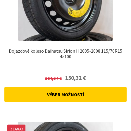
Dojazdové koleso Daihatsu Sirion II 2005-2008 115/70R15
4×100
Original
Current
150,32
€
164,54
€
price
price
was:
is:
VÝBER MOŽNOSTÍ
164,54 €.
150,32 €.
ZĽAVA!