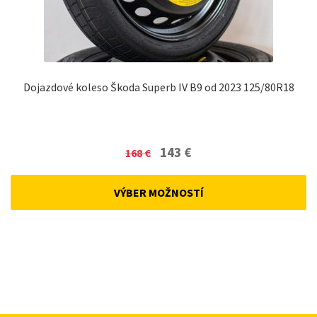
Dojazdové koleso Škoda Superb IV B9 od 2023 125/80R18
Original
Current
143
€
168
€
price
price
was:
is:
VÝBER MOŽNOSTÍ
168 €.
143 €.