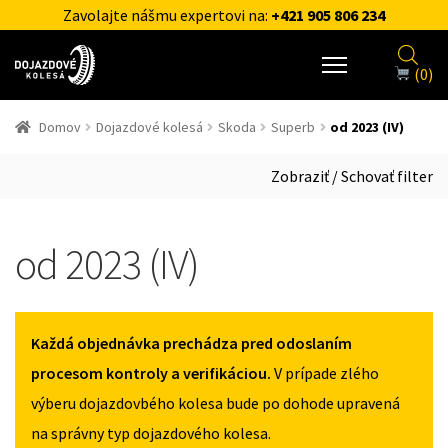
Zavolajte nášmu expertovi na:
+421 905 806 234
(0)
Domov
Dojazdové kolesá
Skoda
Superb
od 2023 (IV)
Zobraziť / Schovať filter
od 2023 (IV)
Každá objednávka prechádza pred odoslaním
procesom kontroly a verifikáciou.
V prípade zlého
výberu dojazdovbého kolesa bude po dohode upravená
na správny typ dojazdového kolesa.