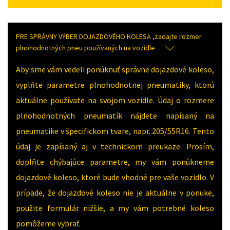
PRE SPRÁVNY VÝBER DOJAZDOVÉHO KOLESA ,zadajte rozmer
plnohodnotných pneu používaných na vozidle
Aby sme vám vedeli ponúknuť správne dojazdové koleso,
vyplňte parametre plnohodnotnej pneumatiky, ktorú
aktuálne používate na svojom vozidle. Údaj o rozmere
plnohodnotných pneumatík nájdete napísaný na
pneumatike v špecifickom tvare, napr. 205/55R16. Tento
údaj je zapísaný aj v technickom preukaze. Prosím,
doplňte chýbajúce parametre, my vám ponúkneme
dojazdové koleso, ktoré bude vhodné pre vaše vozidlo. V
prípade, že dojazdové koleso nie je aktuálne v ponuke,
použite formulár nižšie, a my vám potrebné koleso
pomôžeme vybrať.