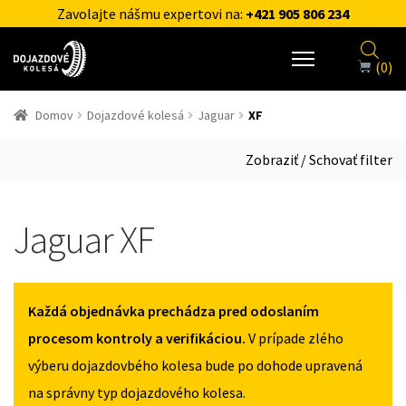
Zavolajte nášmu expertovi na:
+421 905 806 234
(0)
Domov
Dojazdové kolesá
Jaguar
XF
Zobraziť / Schovať filter
Jaguar XF
Každá objednávka prechádza pred odoslaním
procesom kontroly a verifikáciou.
V prípade zlého
výberu dojazdovbého kolesa bude po dohode upravená
na správny typ dojazdového kolesa.