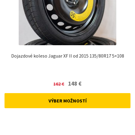
Dojazdové koleso Jaguar XF II od 2015 135/80R17 5×108
Original
Current
148
€
162
€
price
price
was:
is:
VÝBER MOŽNOSTÍ
162 €.
148 €.