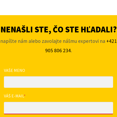
NENAŠLI STE, ČO STE HĽADALI?
napíšte nám alebo zavolajte nášmu expertovi na
+421
905 806 234
.
VAŠE MENO
VÁŠ E-MAIL
*