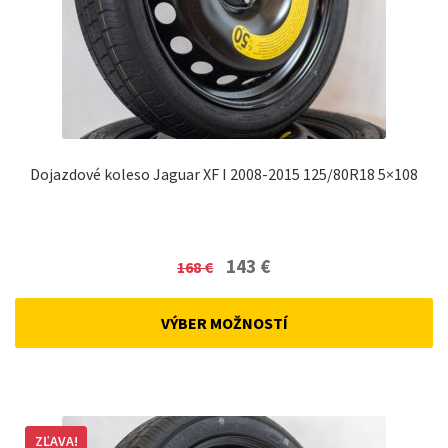
Dojazdové koleso Jaguar XF I 2008-2015 125/80R18 5×108
Original
Current
143
€
168
€
price
price
was:
is:
VÝBER MOŽNOSTÍ
168 €.
143 €.
ZĽAVA!