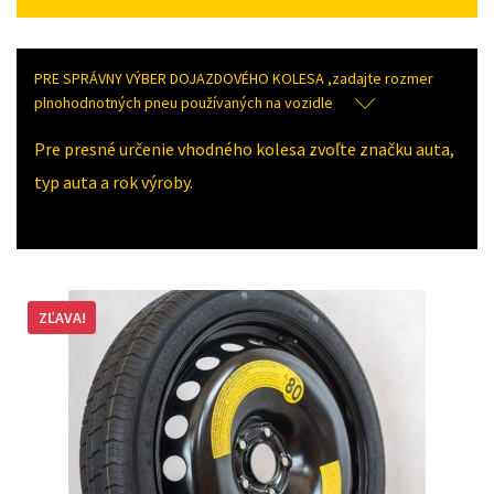
PRE SPRÁVNY VÝBER DOJAZDOVÉHO KOLESA ,zadajte rozmer
plnohodnotných pneu používaných na vozidle
Pre presné určenie vhodného kolesa zvoľte značku auta,
typ auta a rok výroby.
ZĽAVA!