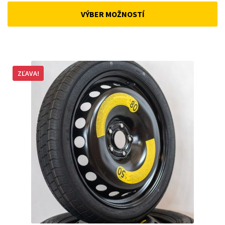
was:
is:
VÝBER MOŽNOSTÍ
162 €.
148 €.
ZĽAVA!