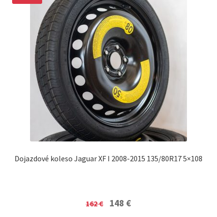
Dojazdové koleso Jaguar XF I 2008-2015 135/80R17 5×108
Original
Current
148
€
162
€
price
price