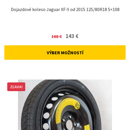
Dojazdové koleso Jaguar XF II od 2015 125/80R18 5×108
Original
Current
143
€
168
€
price
price
was:
is:
VÝBER MOŽNOSTÍ
168 €.
143 €.
ZĽAVA!