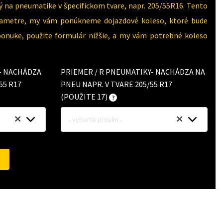
 na pneumatike v špecifickom tvare, napr. 205/55R16. Tento
parametre, my vám ponúkneme dojazdové koleso, ktoré bude
 ponuke, použite formulár nižšie, a my vám potrebné koleso
Y- NACHÁDZA
PRIEMER / R PNEUMATIKY- NACHÁDZA NA
55 R17
PNEU NAPR. V TVARE 205/55 R17
(POUŽITE 17)
- vyberte prosím -