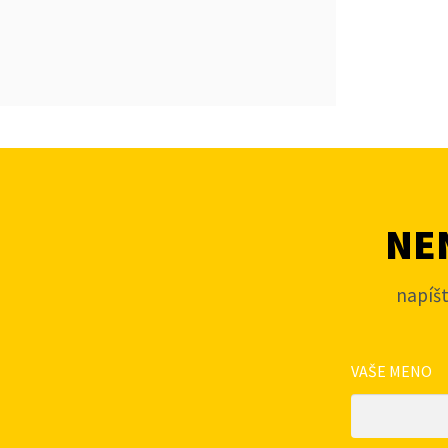
NEN
napíš
VAŠE MENO