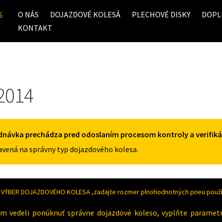
O NÁS
DOJAZDOVÉ KOLESÁ
PLECHOVÉ DISKY
DOPL
6
KONTAKT
2014
dnávka prechádza pred odoslaním procesom kontroly a verifiká
vená na správny typ dojazdového kolesa.
VÝBER DOJAZDOVÉHO KOLESA ,zadajte rozmer plnohodnotných pneu použív
m vedeli ponúknuť správne dojazdové koleso, vyplňte paramet