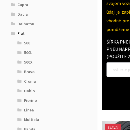
svojom vozi
Cupra
údaj je za
Dacia
vhodné pre 
Daihatsu
pomôžeme v
Fiat
ŠÍRKA PNE
500
PNEU NAPR.
500L
(POUŽITE 2
500X
- vyberte 
Bravo
Croma
Doblo
Fiorino
Linea
Multipla
ZĽAVA!
Panda