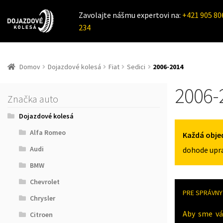
Zavolajte nášmu expertovi na:
+421 905 80
234
Domov
Dojazdové kolesá
Fiat
Sedici
2006-2014
2006-
Značka auto
Dojazdové kolesá
Alfa Romeo
Každá obje
Audi
dohode upra
BMW
Chevrolet
PRE SPRÁVNY 
Chrysler
Aby sme vá
Citroen