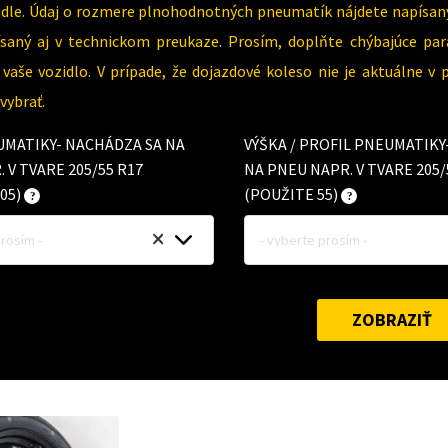
dle. Údaj o rozmere plnohodnotných pneumatík nájdete napísaný
písaný aj v technickom preukaze. Prosím, doplňte chýbajúce 
vaše vozidlo. V prípade, že dojazdové koleso nie je aktuálne v
ybrať.
UMATIKY- NACHÁDZA SA NA
VÝŠKA / PROFIL PNEUMATIK
 V TVARE 205/55 R17
NA PNEU NAPR. V TVARE 205/
05)
(POUŽITE 55)
prosím -
- vyberte prosím -
ZOBRAZIŤ