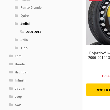
Punto Grande
Qubo
Sedici
2006-2014
Stilo
Tipo
Dojazdové ko
Ford
2006-2014 13
Honda
Hyundai
159
Infiniti
Jaguar
VÝBER
Jeep
KGM