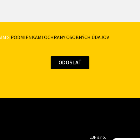
ÍM S
PODMIENKAMI OCHRANY OSOBNÝCH ÚDAJOV
LUF s.r.o.