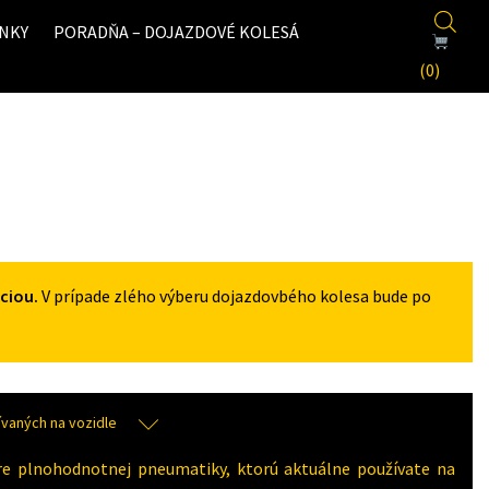
NKY
PORADŇA – DOJAZDOVÉ KOLESÁ
(0)
ciou.
V prípade zlého výberu dojazdovbého kolesa bude po
aných na vozidle
re plnohodnotnej pneumatiky, ktorú aktuálne používate na