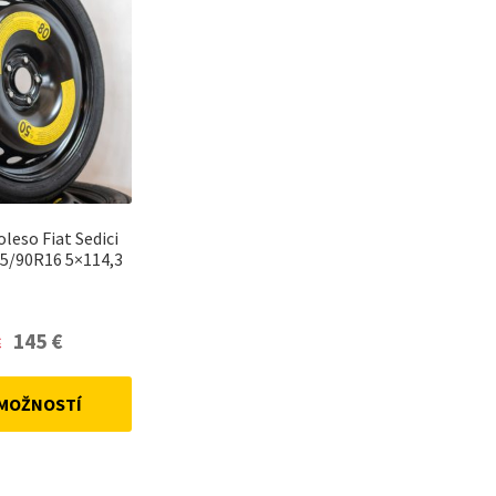
leso Fiat Sedici
5/90R16 5×114,3
Original
Current
145
€
€
price
price
was:
is:
 MOŽNOSTÍ
159 €.
145 €.