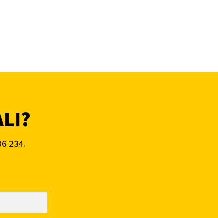
ALI?
06 234
.