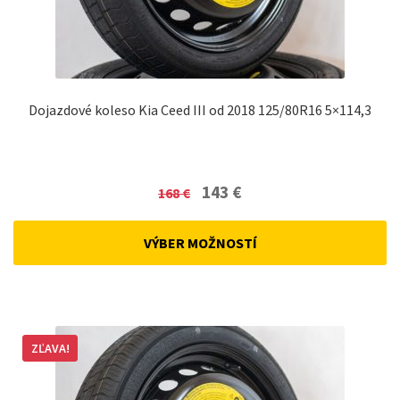
Dojazdové koleso Kia Ceed III od 2018 125/80R16 5×114,3
Original
Current
143
€
168
€
price
price
was:
is:
VÝBER MOŽNOSTÍ
168 €.
143 €.
ZĽAVA!