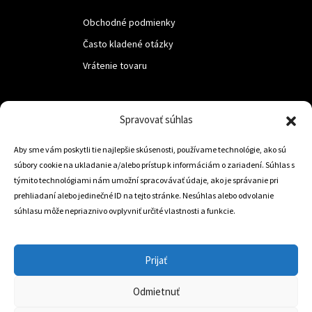
Obchodné podmienky
Často kladené otázky
Vrátenie tovaru
LUF s.r.o.
Spravovať súhlas
Nám. M.R.Štefanika 518,
Aby sme vám poskytli tie najlepšie skúsenosti, používame technológie, ako sú
Trstená 02801
súbory cookie na ukladanie a/alebo prístup k informáciám o zariadení. Súhlas s
týmito technológiami nám umožní spracovávať údaje, ako je správanie pri
prehliadaní alebo jedinečné ID na tejto stránke. Nesúhlas alebo odvolanie
súhlasu môže nepriaznivo ovplyvniť určité vlastnosti a funkcie.
+421 905 806 234
info@dojazdovekolesa.com
Prijať
Český Eshop
Odmietnuť
0