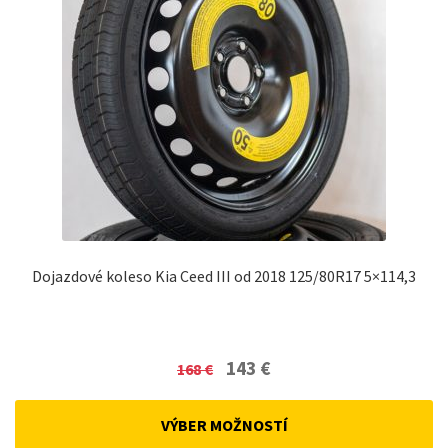
Dojazdové koleso Kia Ceed III od 2018 125/80R17 5×114,3
Original
Current
143
€
168
€
price
price
was:
is:
VÝBER MOŽNOSTÍ
168 €.
143 €.