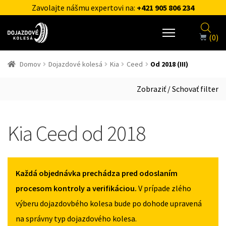
Zavolajte nášmu expertovi na:
+421 905 806 234
(0)
Domov
Dojazdové kolesá
Kia
Ceed
Od 2018 (III)
Zobraziť / Schovať filter
Kia Ceed od 2018
Každá objednávka prechádza pred odoslaním
procesom kontroly a verifikáciou.
V prípade zlého
výberu dojazdovbého kolesa bude po dohode upravená
na správny typ dojazdového kolesa.