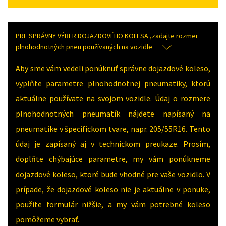
PRE SPRÁVNY VÝBER DOJAZDOVÉHO KOLESA ,zadajte rozmer
plnohodnotných pneu používaných na vozidle
Aby sme vám vedeli ponúknuť správne dojazdové koleso,
vyplňte parametre plnohodnotnej pneumatiky, ktorú
aktuálne používate na svojom vozidle. Údaj o rozmere
plnohodnotných pneumatík nájdete napísaný na
pneumatike v špecifickom tvare, napr. 205/55R16. Tento
údaj je zapísaný aj v technickom preukaze. Prosím,
doplňte chýbajúce parametre, my vám ponúkneme
dojazdové koleso, ktoré bude vhodné pre vaše vozidlo. V
prípade, že dojazdové koleso nie je aktuálne v ponuke,
použite formulár nižšie, a my vám potrebné koleso
pomôžeme vybrať.