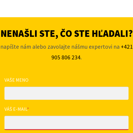
NENAŠLI STE, ČO STE HĽADALI?
napíšte nám alebo zavolajte nášmu expertovi na
+421
905 806 234
.
VAŠE MENO
VÁŠ E-MAIL
*