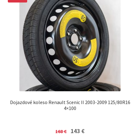
Dojazdové koleso Renault Scenic II 2003-2009 125/80R16
4×100
Original
Current
143
€
168
€
price
price