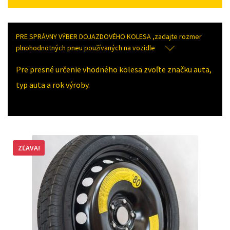
PRE SPRÁVNY VÝBER DOJAZDOVÉHO KOLESA ,zadajte rozmer
plnohodnotných pneu používaných na vozidle
Pre presné určenie vhodného kolesa zvoľte značku auta,
typ auta a rok výroby.
ZĽAVA!