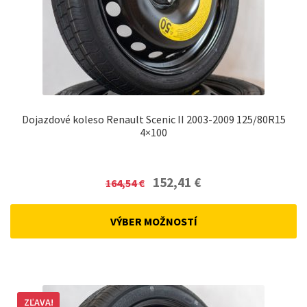
Dojazdové koleso Renault Scenic II 2003-2009 125/80R15
4×100
Original
Current
152,41
€
164,54
€
price
price
was:
is:
VÝBER MOŽNOSTÍ
164,54 €.
152,41 €.
ZĽAVA!