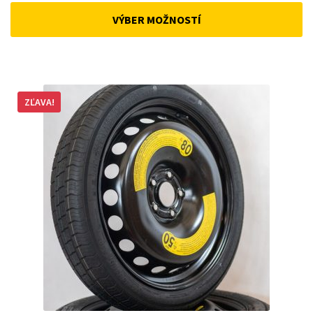
was:
is:
VÝBER MOŽNOSTÍ
168 €.
143 €.
ZĽAVA!