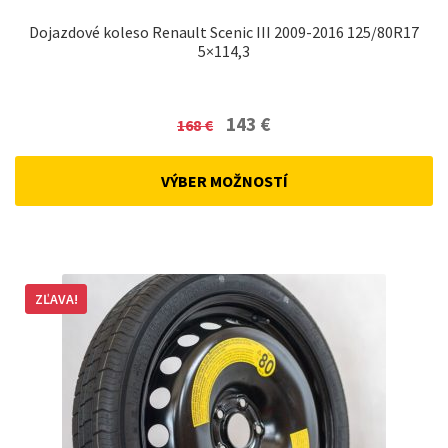
Dojazdové koleso Renault Scenic III 2009-2016 125/80R17
5×114,3
Original
Current
143
€
168
€
price
price
was:
is:
VÝBER MOŽNOSTÍ
168 €.
143 €.
ZĽAVA!