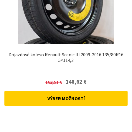
Dojazdové koleso Renault Scenic III 2009-2016 135/80R16
5×114,3
Original
Current
148,62
€
162,51
€
price
price
was:
is:
VÝBER MOŽNOSTÍ
162,51 €.
148,62 €.