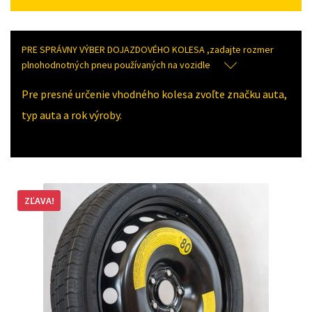
PRE SPRÁVNY VÝBER DOJAZDOVÉHO KOLESA ,zadajte rozmer
plnohodnotných pneu používaných na vozidle
Pre presné určenie vhodného kolesa zvoľte značku auta,
typ auta a rok výroby.
ZĽAVA!