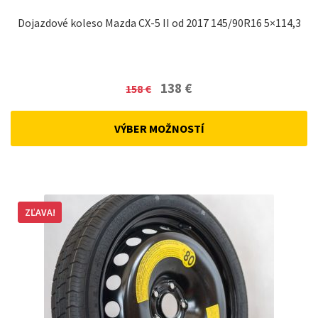
Dojazdové koleso Mazda CX-5 II od 2017 145/90R16 5×114,3
Original
Current
138
€
158
€
price
price
was:
is:
VÝBER MOŽNOSTÍ
158 €.
138 €.
ZĽAVA!