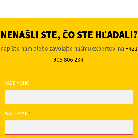
NENAŠLI STE, ČO STE HĽADALI?
napíšte nám alebo zavolajte nášmu expertovi na
+421
905 806 234
.
VAŠE MENO
VÁŠ E-MAIL
*