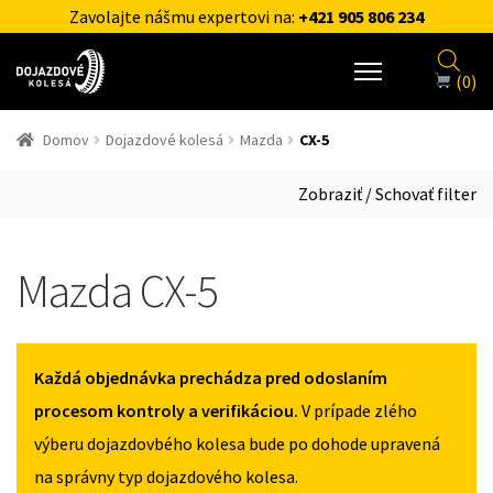
Zavolajte nášmu expertovi na:
+421 905 806 234
(0)
Domov
Dojazdové kolesá
Mazda
CX-5
Zobraziť / Schovať filter
Mazda CX-5
Každá objednávka prechádza pred odoslaním
procesom kontroly a verifikáciou.
V prípade zlého
výberu dojazdovbého kolesa bude po dohode upravená
na správny typ dojazdového kolesa.