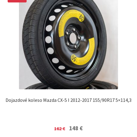
Dojazdové koleso Mazda CX-5 I 2012-2017 155/90R17 5×114,3
Original
Current
148
€
162
€
price
price