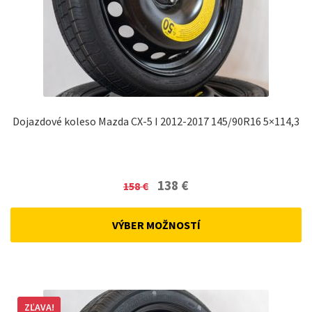
Dojazdové koleso Mazda CX-5 I 2012-2017 145/90R16 5×114,3
Original
Current
138
€
158
€
price
price
was:
is:
VÝBER MOŽNOSTÍ
158 €.
138 €.
ZĽAVA!