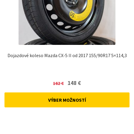
Dojazdové koleso Mazda CX-5 II od 2017 155/90R17 5×114,3
Original
Current
148
€
162
€
price
price
was:
is:
VÝBER MOŽNOSTÍ
162 €.
148 €.