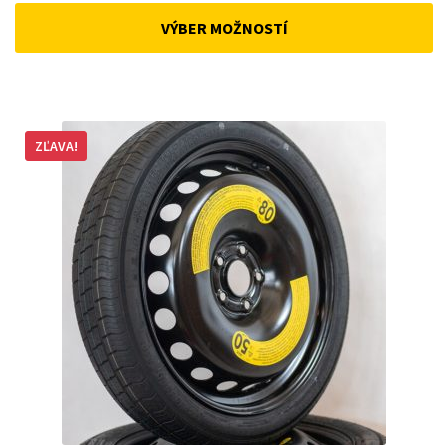
was:
is:
VÝBER MOŽNOSTÍ
162 €.
148 €.
ZĽAVA!