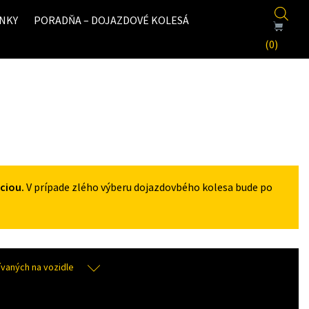
NKY
PORADŇA – DOJAZDOVÉ KOLESÁ
(0)
ciou.
V prípade zlého výberu dojazdovbého kolesa bude po
aných na vozidle