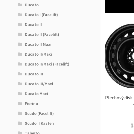
Ducato
Ducato I (Facelift)
Ducato II
Ducato II (Facelift)
Ducato II Maxi
Ducato II/Maxi
Ducato II/Maxi (Facelift)
Ducato III
Ducato III/Maxi
Ducato Maxi
Plechový disk 
Fiorino
Scudo (Facelift)
Scudo II Kasten
1
Talento