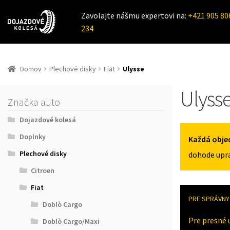
Zavolajte nášmu expertovi na:
+421 905 80
234
Domov
Plechové disky
Fiat
Ulysse
Ulyss
Značka auto
Dojazdové kolesá
Doplnky
Každá obje
Plechové disky
dohode upra
Citroen
Fiat
PRE SPRÁVNY 
Doblò Cargo
Pre presné 
Doblò Cargo/Maxi