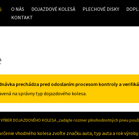
O NÁS
DOJAZDOVÉ KOLESÁ
PLECHOVÉ DISKY
DOPL
6
KONTAKT
e
dnávka prechádza pred odoslaním procesom kontroly a verifiká
vená na správny typ dojazdového kolesa.
VÝBER DOJAZDOVÉHO KOLESA ,zadajte rozmer plnohodnotných pneu použív
určenie vhodného kolesa zvoľte značku auta, typ auta a rok výroby.