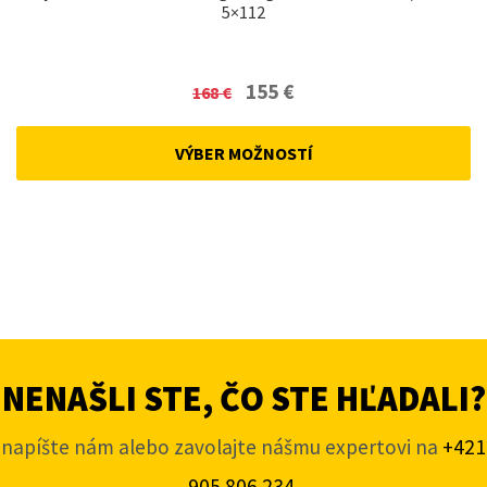
5×112
Original
Current
155
€
168
€
price
price
was:
is:
VÝBER MOŽNOSTÍ
168 €.
155 €.
NENAŠLI STE, ČO STE HĽADALI?
napíšte nám alebo zavolajte nášmu expertovi na
+421
905 806 234
.