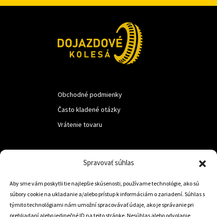
Obchodné podmienky
Často kladené otázky
Vrátenie tovaru
LUF s.r.o.
Spravovať súhlas
Nám. M.R.Štefanika 518,
Aby sme vám poskytli tie najlepšie skúsenosti, používame technológie, ako sú
Trstená 02801
súbory cookie na ukladanie a/alebo prístup k informáciám o zariadení. Súhlas s
týmito technológiami nám umožní spracovávať údaje, ako je správanie pri
prehliadaní alebo jedinečné ID na tejto stránke. Nesúhlas alebo odvolanie