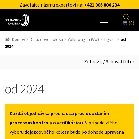
Zavolajte nášmu expertovi na:
+421 905 806 234
(0)
Domov
Dojazdové kolesá
Volkswagen (VW)
Tiguan
od
2024
Zobraziť / Schovať filter
od 2024
Každá objednávka prechádza pred odoslaním
procesom kontroly a verifikáciou.
V prípade zlého
výberu dojazdovbého kolesa bude po dohode upravená