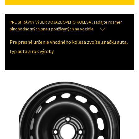
PRE SPRÁVNY VÝBER DOJAZDOVÉHO KOLESA ,zadajte rozmer
plnohodnotných pneu používaných na vozidle
Pre presné určenie vhodného kolesa zvoľte značku auta,
typ auta a rok výroby.