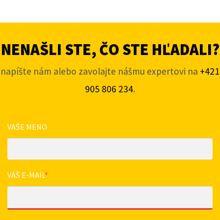
NENAŠLI STE, ČO STE HĽADALI?
napíšte nám alebo zavolajte nášmu expertovi na
+421
905 806 234
.
VAŠE MENO
VÁŠ E-MAIL
*