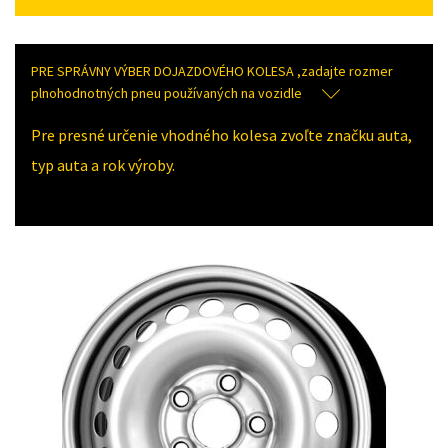
PRE SPRÁVNY VÝBER DOJAZDOVÉHO KOLESA ,zadajte rozmer
plnohodnotných pneu používaných na vozidle
Pre presné určenie vhodného kolesa zvoľte značku auta,
typ auta a rok výroby.