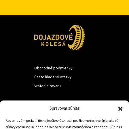
Obchodné podmienky
Často kladené otázky
Vrátenie tovaru
LUF s.r.o.
Spravovať súhlas
Nám. M.R.Štefanika 518,
Aby sme vám poskytli tie najlepšie skúsenosti, používame technológie, ako sú
Trstená 02801
súbory cookie na ukladanie a/alebo prístup k informáciám o zariadení. Súhlas s