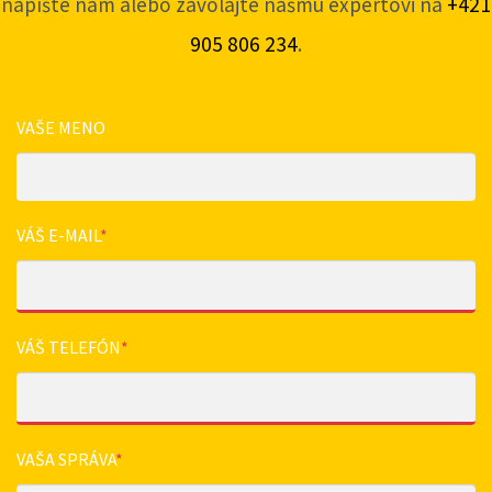
napíšte nám alebo zavolajte nášmu expertovi na
+421
905 806 234
.
VAŠE MENO
VÁŠ E-MAIL
*
VÁŠ TELEFÓN
*
VAŠA SPRÁVA
*