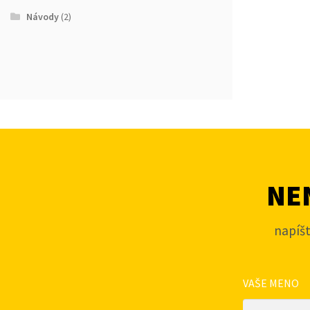
Návody
(2)
NEN
napíš
VAŠE MENO