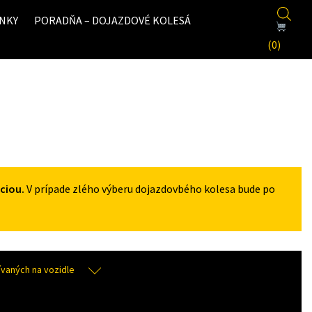
NKY
PORADŇA – DOJAZDOVÉ KOLESÁ
(0)
ciou.
V prípade zlého výberu dojazdovbého kolesa bude po
aných na vozidle