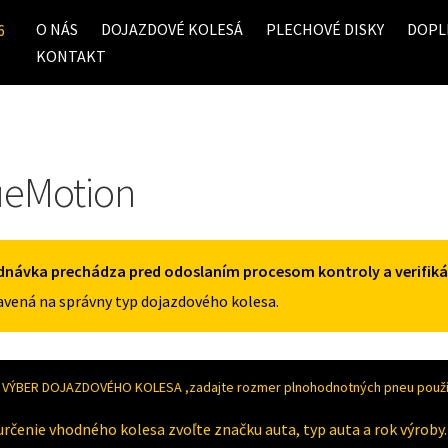
O NÁS
DOJAZDOVÉ KOLESÁ
PLECHOVÉ DISKY
DOPL
6
KONTAKT
ueMotion
dnávka prechádza pred odoslaním procesom kontroly a verifiká
vená na správny typ dojazdového kolesa.
VÝBER DOJAZDOVÉHO KOLESA ,zadajte rozmer plnohodnotných pneu použív
určenie vhodného kolesa zvoľte značku auta, typ auta a rok výroby.