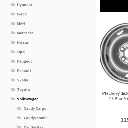
Hyundai
Iveco
MAN
Mercedes
Nissan
Opel
Peugeot
Renault
Skoda
Toyota
Plechový dis
T5 BlueMo
Volkswagen
Caddy Cargo
Caddy/Kombi
12
Caddy/Maxi