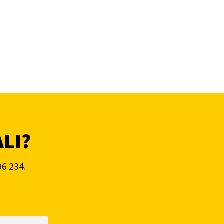
ALI?
06 234
.