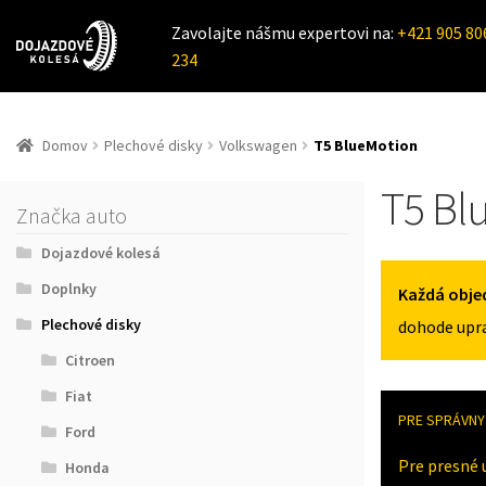
Zavolajte nášmu expertovi na:
+421 905 80
234
Domov
Plechové disky
Volkswagen
T5 BlueMotion
T5 Bl
Značka auto
Dojazdové kolesá
Doplnky
Každá obje
Plechové disky
dohode upra
Citroen
Fiat
PRE SPRÁVNY 
Ford
Pre presné 
Honda