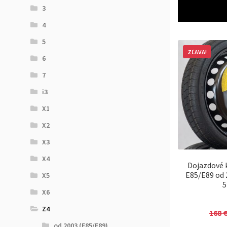
3
4
5
ZĽAVA!
6
7
i3
X1
X2
X3
X4
Dojazdové 
E85/E89 od 
X5
5
X6
Z4
168
od 2003 (E85/E89)