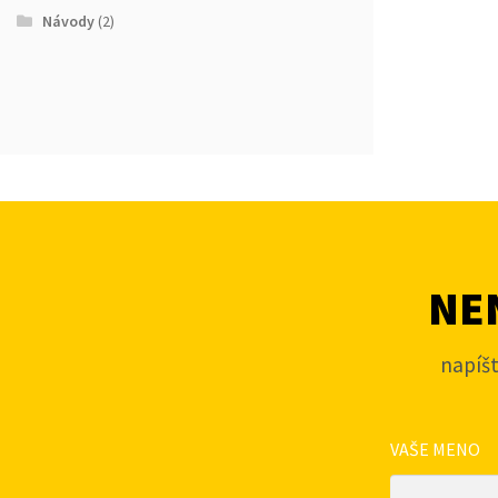
Návody
(2)
NEN
napíš
VAŠE MENO