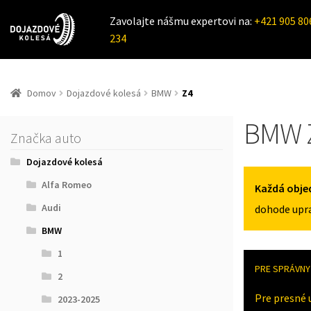
Zavolajte nášmu expertovi na:
+421 905 80
234
Domov
Dojazdové kolesá
BMW
Z4
BMW 
Značka auto
Dojazdové kolesá
Alfa Romeo
Každá obje
Audi
dohode upra
BMW
1
PRE SPRÁVNY 
2
Pre presné 
2023-2025