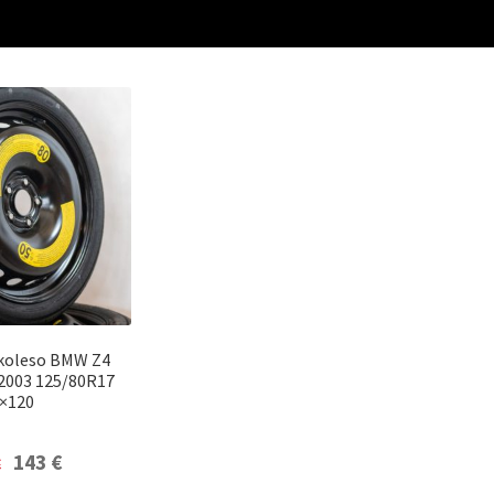
koleso BMW Z4
2003 125/80R17
×120
Original
Current
143
€
€
price
price