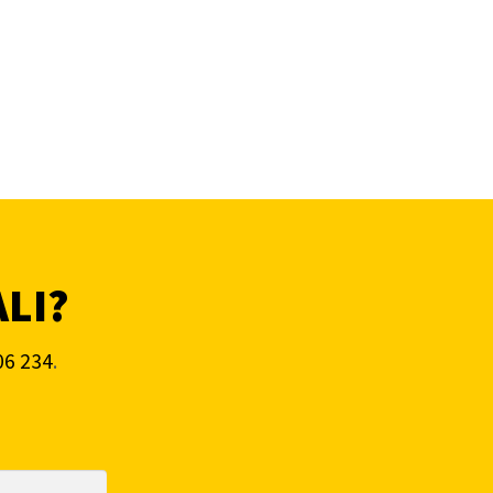
ALI?
06 234
.