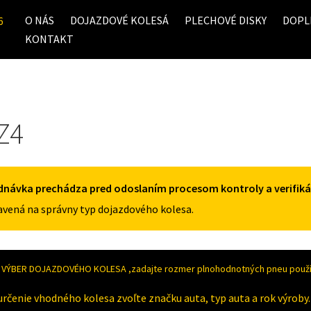
O NÁS
DOJAZDOVÉ KOLESÁ
PLECHOVÉ DISKY
DOPL
6
KONTAKT
Z4
dnávka prechádza pred odoslaním procesom kontroly a verifiká
vená na správny typ dojazdového kolesa.
VÝBER DOJAZDOVÉHO KOLESA ,zadajte rozmer plnohodnotných pneu použív
určenie vhodného kolesa zvoľte značku auta, typ auta a rok výroby.