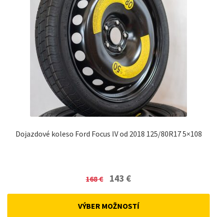
Dojazdové koleso Ford Focus IV od 2018 125/80R17 5×108
Original
Current
143
€
168
€
price
price
was:
is:
VÝBER MOŽNOSTÍ
168 €.
143 €.