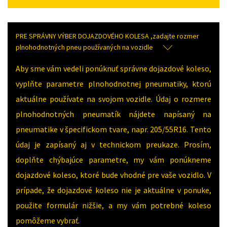
PRE SPRÁVNY VÝBER DOJAZDOVÉHO KOLESA ,zadajte rozmer
plnohodnotných pneu používaných na vozidle
Aby sme vám vedeli ponúknuť správne dojazdové koleso,
vyplňte parametre plnohodnotnej pneumatiky, ktorú
aktuálne používate na svojom vozidle. Údaj o rozmere
plnohodnotných pneumatík nájdete napísaný na
pneumatike v špecifickom tvare, napr. 205/55R16. Tento
údaj je zapísaný aj v technickom preukaze. Prosím,
doplňte chýbajúce parametre, my vám ponúkneme
dojazdové koleso, ktoré bude vhodné pre vaše vozidlo. V
prípade, že dojazdové koleso nie je aktuálne v ponuke,
použite formulár nižšie, a my vám potrebné koleso
pomôžeme vybrať.