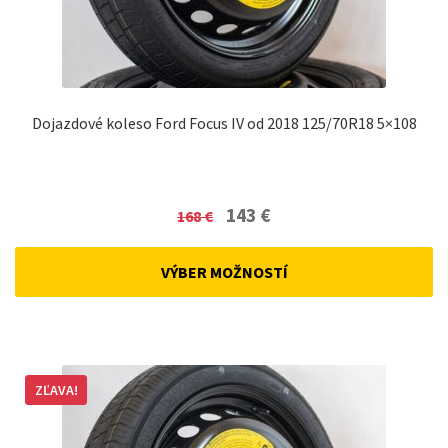
Dojazdové koleso Ford Focus IV od 2018 125/70R18 5×108
Original
Current
143
€
168
€
price
price
was:
is:
VÝBER MOŽNOSTÍ
168 €.
143 €.
ZĽAVA!