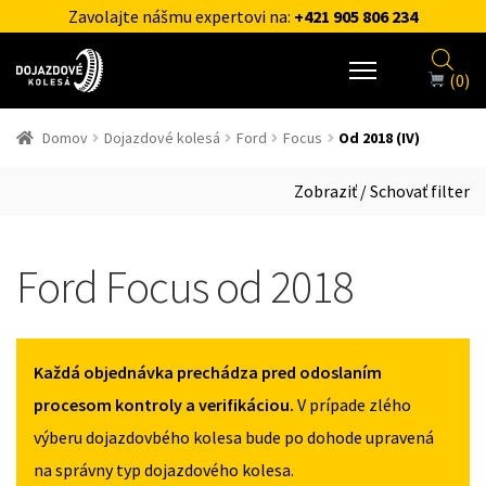
Zavolajte nášmu expertovi na:
+421 905 806 234
(0)
Domov
Dojazdové kolesá
Ford
Focus
Od 2018 (IV)
Zobraziť / Schovať filter
Ford Focus od 2018
Každá objednávka prechádza pred odoslaním
procesom kontroly a verifikáciou.
V prípade zlého
výberu dojazdovbého kolesa bude po dohode upravená
na správny typ dojazdového kolesa.