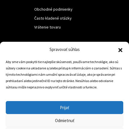
Obchodné podmienky
Často kladené otázky
Vrátenie tovaru
LUF s.r.o.
Spravovať súhlas
Nám. M.R.Štefanika 518,
Aby sme vám poskytli tie najlepšie skúsenosti, používame technológie, ako sú
Trstená 02801
súbory cookie na ukladanie a/alebo prístup k informáciám o zariadení. Súhlas s
týmito technológiami nám umožní spracovávať údaje, ako je správanie pri
prehliadaní alebo jedinečné ID na tejto stránke. Nesúhlas alebo odvolanie
súhlasu môže nepriaznivo ovplyvniť určité vlastnosti a funkcie.
+421 905 806 234
info@dojazdovekolesa.com
Prijať
Český Eshop
Odmietnuť
0