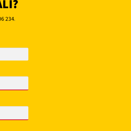
ALI?
06 234
.