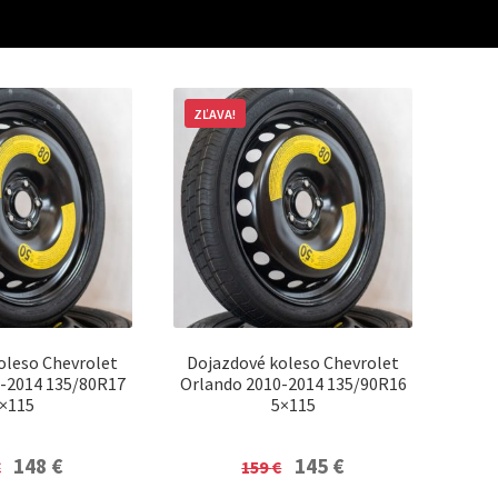
ZĽAVA!
oleso Chevrolet
Dojazdové koleso Chevrolet
-2014 135/80R17
Orlando 2010-2014 135/90R16
×115
5×115
Original
Current
Original
Current
148
€
145
€
€
159
€
price
price
price
price