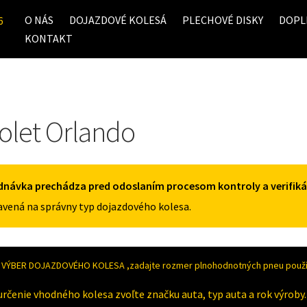
O NÁS
DOJAZDOVÉ KOLESÁ
PLECHOVÉ DISKY
DOPL
6
KONTAKT
olet Orlando
dnávka prechádza pred odoslaním procesom kontroly a verifiká
vená na správny typ dojazdového kolesa.
VÝBER DOJAZDOVÉHO KOLESA ,zadajte rozmer plnohodnotných pneu použív
určenie vhodného kolesa zvoľte značku auta, typ auta a rok výroby.