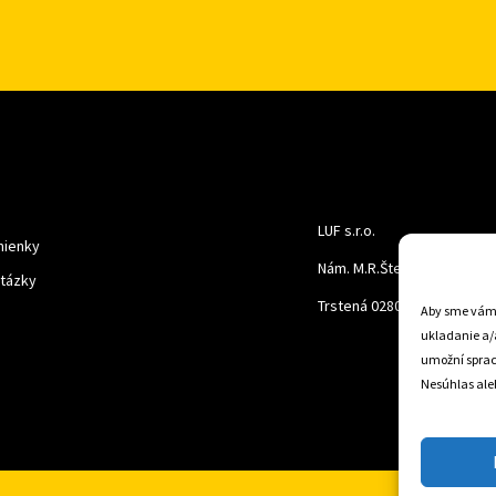
LUF s.r.o.
ienky
Nám. M.R.Štefanika 518,
otázky
Trstená 02801
Aby sme vám p
ukladanie a/
umožní spraco
Nesúhlas aleb