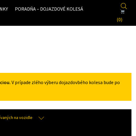
NKY
PORADŇA – DOJAZDOVÉ KOLESÁ
(0)
ciou.
V prípade zlého výberu dojazdovbého kolesa bude po
aných na vozidle