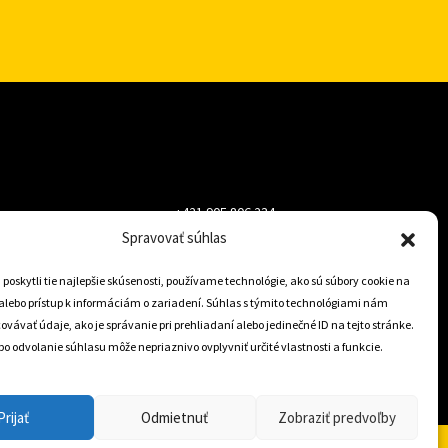
+421 905 806 234
Spravovať súhlas
info@dojazdovekolesa.com
oskytli tie najlepšie skúsenosti, používame technológie, ako sú súbory cookie na
alebo prístup k informáciám o zariadení. Súhlas s týmito technológiami nám
Český Eshop
vávať údaje, ako je správanie pri prehliadaní alebo jedinečné ID na tejto stránke.
o odvolanie súhlasu môže nepriaznivo ovplyvniť určité vlastnosti a funkcie.
0
Prijať
Odmietnuť
Zobraziť predvoľby