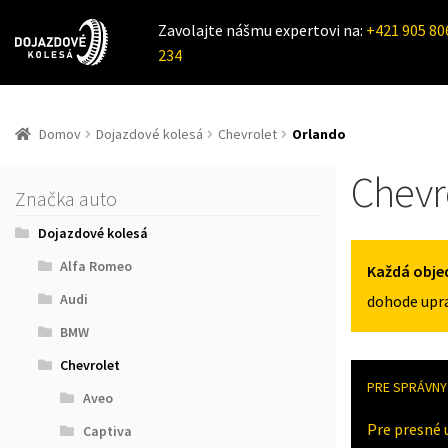
Zavolajte nášmu expertovi na:
+421 905 80
234
Domov
Dojazdové kolesá
Chevrolet
Orlando
Chevr
Značka auto
Dojazdové kolesá
Alfa Romeo
Každá obje
Audi
dohode upra
BMW
Chevrolet
PRE SPRÁVNY 
Aveo
Pre presné 
Captiva