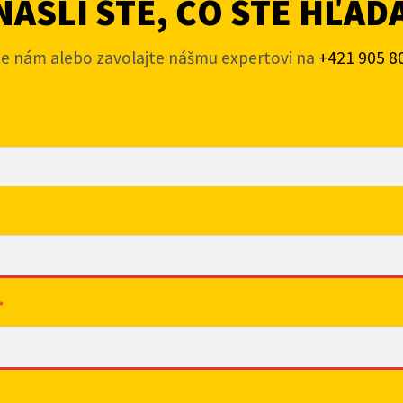
AŠLI STE, ČO STE HĽAD
te nám alebo zavolajte nášmu expertovi na
+421 905 8
*