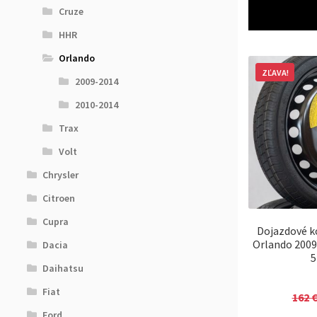
Cruze
HHR
Orlando
ZĽAVA!
2009-2014
2010-2014
Trax
Volt
Chrysler
Citroen
Cupra
Dojazdové k
Orlando 2009
Dacia
5
Daihatsu
Fiat
162
Ford