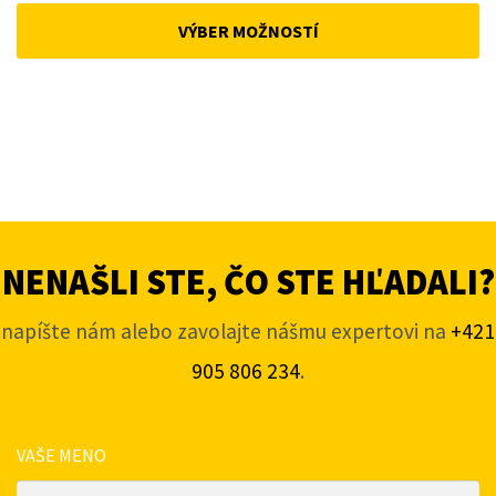
was:
is:
VÝBER MOŽNOSTÍ
168 €.
143 €.
NENAŠLI STE, ČO STE HĽADALI?
napíšte nám alebo zavolajte nášmu expertovi na
+421
905 806 234
.
VAŠE MENO