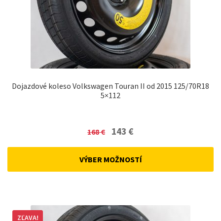
Dojazdové koleso Volkswagen Touran II od 2015 125/70R18
5×112
Original
Current
143
€
168
€
price
price
was:
is:
VÝBER MOŽNOSTÍ
168 €.
143 €.
ZĽAVA!