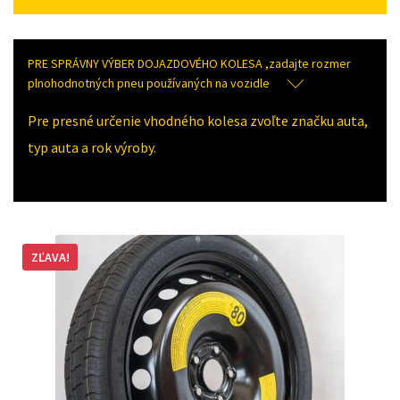
PRE SPRÁVNY VÝBER DOJAZDOVÉHO KOLESA ,zadajte rozmer
plnohodnotných pneu používaných na vozidle
Pre presné určenie vhodného kolesa zvoľte značku auta,
typ auta a rok výroby.
ZĽAVA!