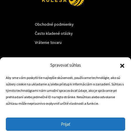
Obchodné podmienky
Často kladené otázky
Vrátenie tovaru
LUF s.r.o.
Spravovať súhlas
Nám. M.R.Štefanika 518,
Aby sme vám poskytli tie najlepšie skúsenosti, používame technológie, ako sú
Trstená 02801
súbory cookie na ukladanie a/alebo prístup k informáciám o zariadení. Súhlas s
týmito technológiami nám umožní spracovávať údaje, ako je správanie pri
prehliadaní alebo jedinečné ID na tejto stránke. Nesúhlas alebo odvolanie
súhlasu môže nepriaznivo ovplyvniť určité vlastnosti a funkcie.
+421 905 806 234
info@dojazdovekolesa.com
Prijať