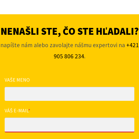
NENAŠLI STE, ČO STE HĽADALI?
napíšte nám alebo zavolajte nášmu expertovi na
+421
905 806 234
.
VAŠE MENO
VÁŠ E-MAIL
*