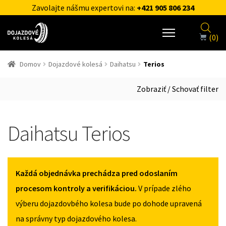
Zavolajte nášmu expertovi na:
+421 905 806 234
(0)
Domov
Dojazdové kolesá
Daihatsu
Terios
Zobraziť / Schovať filter
Daihatsu Terios
Každá objednávka prechádza pred odoslaním
procesom kontroly a verifikáciou.
V prípade zlého
výberu dojazdovbého kolesa bude po dohode upravená
na správny typ dojazdového kolesa.