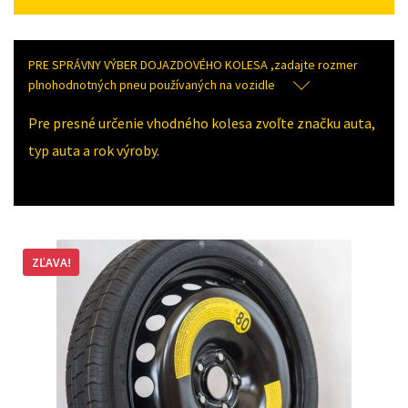
PRE SPRÁVNY VÝBER DOJAZDOVÉHO KOLESA ,zadajte rozmer
plnohodnotných pneu používaných na vozidle
Pre presné určenie vhodného kolesa zvoľte značku auta,
typ auta a rok výroby.
ZĽAVA!