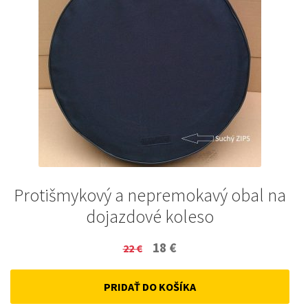
Protišmykový a nepremokavý obal na
dojazdové koleso
Original
Current
18
€
22
€
price
price
PRIDAŤ DO KOŠÍKA
was:
is: