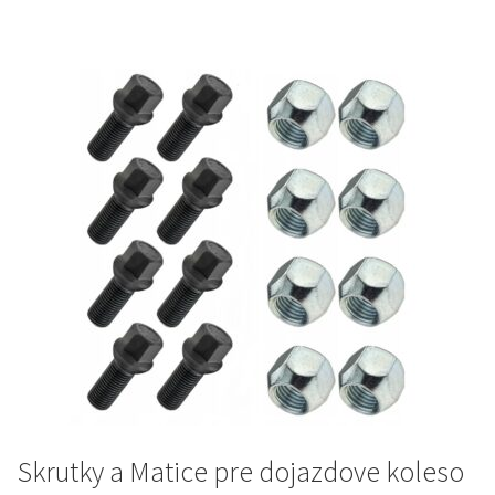
22 €.
18 €.
Skrutky a Matice pre dojazdove koleso