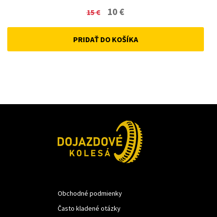
Original
Current
10
€
15
€
price
price
PRIDAŤ DO KOŠÍKA
was:
is:
15 €.
10 €.
Obchodné podmienky
Často kladené otázky