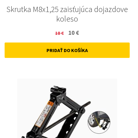
Skrutka M8x1,25 zaisťujúca dojazdove
koleso
Original
Current
10
€
18
€
price
price
PRIDAŤ DO KOŠÍKA
was:
is:
18 €.
10 €.