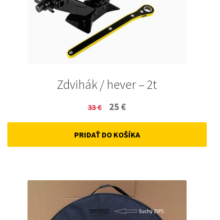
Zdvihák / hever – 2t
Original
Current
25
€
33
€
price
price
PRIDAŤ DO KOŠÍKA
was:
is:
33 €.
25 €.