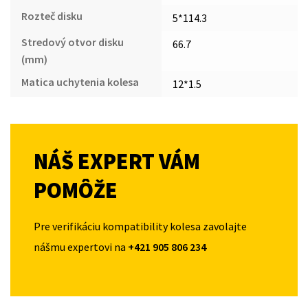
Rozteč disku
5*114.3
Stredový otvor disku
66.7
(mm)
Matica uchytenia kolesa
12*1.5
NÁŠ EXPERT VÁM
POMÔŽE
Pre verifikáciu kompatibility kolesa zavolajte
nášmu expertovi na
+421 905 806 234