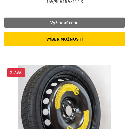
155/90R16 5×114,3
Vyžiadať cenu
VÝBER MOŽNOSTÍ
ZĽAVA!