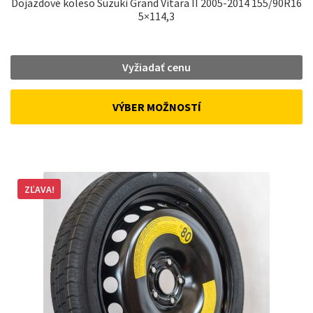
Dojazdové koleso Suzuki Grand Vitara II 2005-2014 155/90R16
5×114,3
Vyžiadať cenu
VÝBER MOŽNOSTÍ
ZĽAVA!