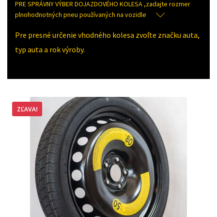
PRE SPRÁVNY VÝBER DOJAZDOVÉHO KOLESA ,zadajte rozmer
plnohodnotných pneu používaných na vozidle
Pre presné určenie vhodného kolesa zvoľte značku auta,
typ auta a rok výroby.
ZĽAVA!