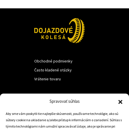
Obchodné podmienky
Často kladené otázky
Vrátenie tovaru
LUF s.r.o.
Spravovať súhlas
Nám. M.R.Štefanika 518,
Aby sme vám poskytli tie najlepšie skúsenosti, používame technológie, ako sú
Trstená 02801
súbory cookie na ukladanie a/alebo prístup k informáciám o zariadení. Súhlas s
týmito technológiami nám umožní spracovávať údaje, ako je správanie pri