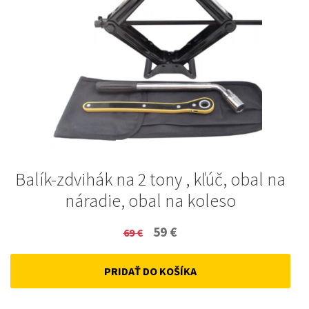
Balík-zdvihák na 2 tony , kľúč, obal na
náradie, obal na koleso
Original
Current
59
€
69
€
price
price
PRIDAŤ DO KOŠÍKA
was:
is:
69 €.
59 €.