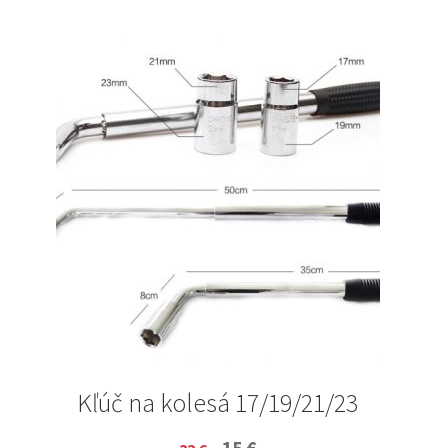
Kľúč na kolesá 17/19/21/23
Original
Current
15
€