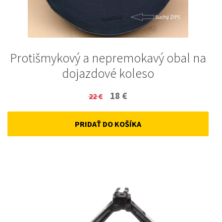
Protišmykový a nepremokavý obal na
dojazdové koleso
Original
Current
18
€
22
€
price
price
PRIDAŤ DO KOŠÍKA
was:
is:
22 €.
18 €.