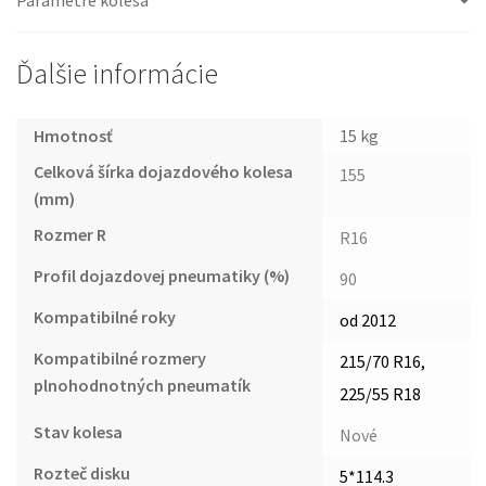
Ďalšie informácie
Hmotnosť
15 kg
Celková šírka dojazdového kolesa
155
(mm)
Rozmer R
R16
Profil dojazdovej pneumatiky (%)
90
Kompatibilné roky
od 2012
Kompatibilné rozmery
215/70 R16,
plnohodnotných pneumatík
225/55 R18
Stav kolesa
Nové
Rozteč disku
5*114.3