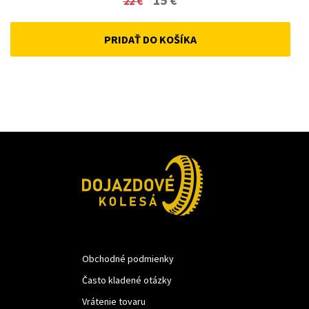
22
€
price
price
PRIDAŤ DO KOŠÍKA
was:
is:
22 €.
15 €.
Obchodné podmienky
Často kladené otázky
Vrátenie tovaru