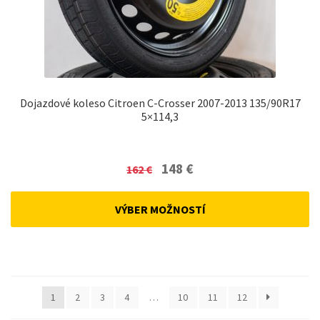
Dojazdové koleso Citroen C-Crosser 2007-2013 135/90R17
5×114,3
Original
Current
148
€
162
€
price
price
was:
is:
VÝBER MOŽNOSTÍ
162 €.
148 €.
1
2
3
4
…
10
11
12