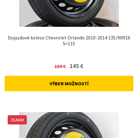
Dojazdové koleso Chevrolet Orlando 2010-2014 135/90R16
5×115
Original
Current
145
€
159
€
price
price
was:
is:
VÝBER MOŽNOSTÍ
159 €.
145 €.
ZĽAVA!