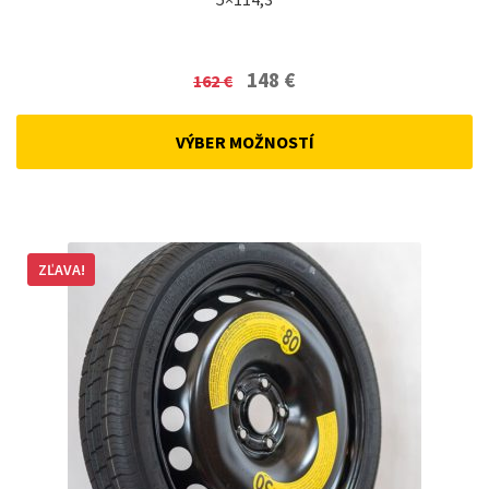
Original
Current
148
€
162
€
price
price
was:
is:
VÝBER MOŽNOSTÍ
162 €.
148 €.
ZĽAVA!