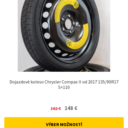
Dojazdové koleso Chrysler Compas II od 2017 135/90R17
5×110
Original
Current
148
€
162
€
price
price
was:
is:
VÝBER MOŽNOSTÍ