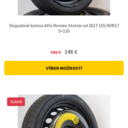
Dojazdové koleso Alfa Romeo Stelvio od 2017 155/90R17
5×110
Original
Current
148
€
162
€
price
price
was:
is:
VÝBER MOŽNOSTÍ
162 €.
148 €.
ZĽAVA!