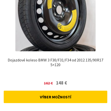
Dojazdové koleso BMW 3 F30/F31/F34 od 2012 135/90R17
5×120
Original
Current
148
€
162
€
price
price
was:
is:
VÝBER MOŽNOSTÍ
162 €.
148 €.