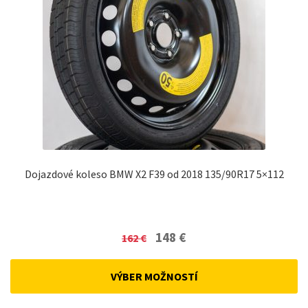
Dojazdové koleso BMW X2 F39 od 2018 135/90R17 5×112
Original
Current
148
€
162
€
price
price
was:
is:
VÝBER MOŽNOSTÍ
162 €.
148 €.