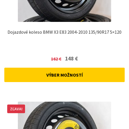
Dojazdové koleso BMW X3 E83 2004-2010 135/90R17 5×120
Original
Current
148
€
162
€
price
price
was:
is:
VÝBER MOŽNOSTÍ
162 €.
148 €.
ZĽAVA!