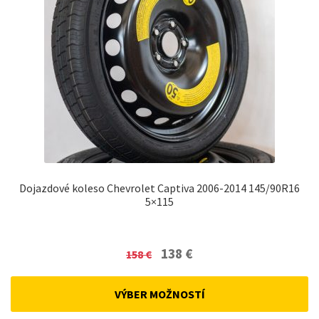
Dojazdové koleso Chevrolet Captiva 2006-2014 145/90R16
5×115
Original
Current
138
€
158
€
price
price
was:
is:
VÝBER MOŽNOSTÍ
158 €.
138 €.