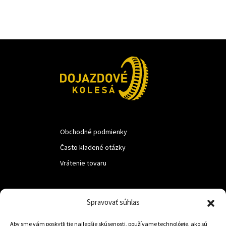
Obchodné podmienky
Často kladené otázky
Vrátenie tovaru
LUF s.r.o.
Spravovať súhlas
Nám. M.R.Štefanika 518,
Aby sme vám poskytli tie najlepšie skúsenosti, používame technológie, ako sú