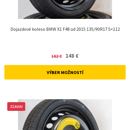
Dojazdové koleso BMW X1 F48 od 2015 135/90R17 5×112
Original
Current
148
€
162
€
price
price
was:
is:
VÝBER MOŽNOSTÍ
162 €.
148 €.
ZĽAVA!