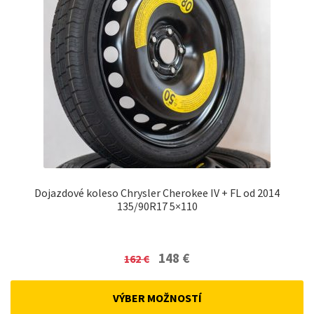
Dojazdové koleso Chrysler Cherokee IV + FL od 2014
135/90R17 5×110
Original
Current
148
€
162
€
price
price
was:
is:
VÝBER MOŽNOSTÍ
162 €.
148 €.