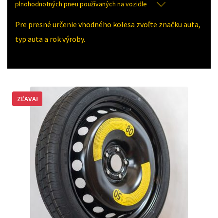
plnohodnotných pneu používaných na vozidle
Pre presné určenie vhodného kolesa zvoľte značku auta,
typ auta a rok výroby.
ZĽAVA!