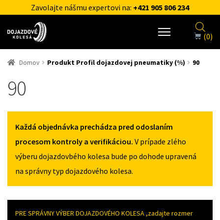
Zavolajte nášmu expertovi na:
+421 905 806 234
(0)
Domov
Produkt Profil dojazdovej pneumatiky (%)
90
90
Každá objednávka prechádza pred odoslaním
procesom kontroly a verifikáciou.
V prípade zlého
výberu dojazdovbého kolesa bude po dohode upravená
na správny typ dojazdového kolesa.
PRE SPRÁVNY VÝBER DOJAZDOVÉHO KOLESA ,zadajte rozmer