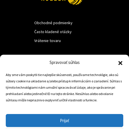
Obchodné podmienky
Často kladené otázky
Vrátenie tovaru
LUF s.r.o.
Spravovať súhlas
Nám. M.R.Štefanika 518,
Aby sme vám poskytli tie najlepšie skúsenosti, používame technológie, ako sú
Trstená 02801
súbory cookie na ukladanie a/alebo prístup k informáciám o zariadení. Súhlas s
týmito technológiami nám umožní spracovávať údaje, ako je správanie pri
prehliadaní alebo jedinečné ID na tejto stránke. Nesúhlas alebo odvolanie
súhlasu môže nepriaznivo ovplyvniť určité vlastnosti a funkcie.
+421 905 806 234
info@dojazdovekolesa.com
Prijať