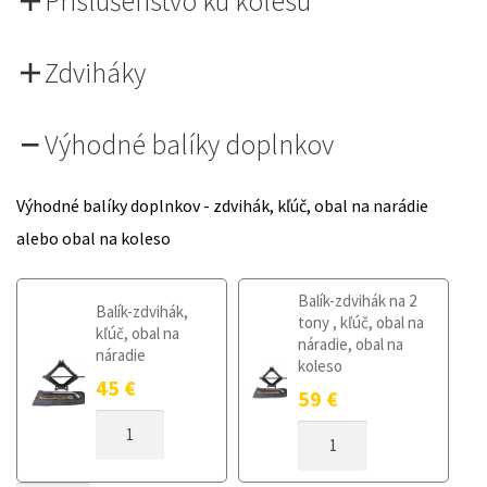
Príslušenstvo ku kolesu
Zdviháky
Výhodné balíky doplnkov
Výhodné balíky doplnkov - zdvihák, kľúč, obal na narádie
alebo obal na koleso
Balík-zdvihák na 2
Balík-zdvihák,
tony , kľúč, obal na
kľúč, obal na
náradie, obal na
náradie
koleso
45
€
59
€
MNOŽSTVO
MNOŽSTVO
DOJAZDOVÉ
DOJAZDOVÉ
KOLESO
KOLESO
BMW