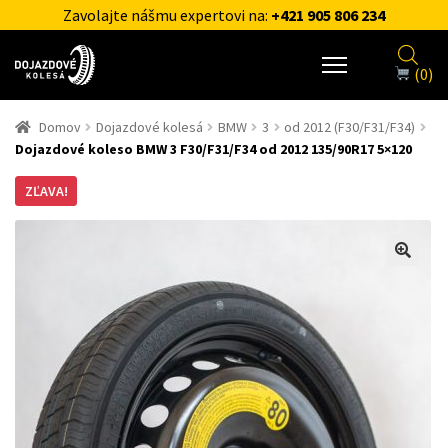
Zavolajte nášmu expertovi na:
+421 905 806 234
(0)
Domov
Dojazdové kolesá
BMW
3
od 2012 (F30/F31/F34)
Dojazdové koleso BMW 3 F30/F31/F34 od 2012 135/90R17 5×120
ZĽAVA!