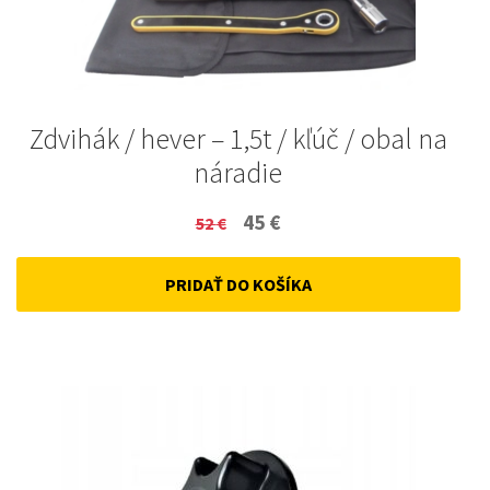
Zdvihák / hever – 1,5t / kľúč / obal na
náradie
Original
Current
45
€
52
€
price
price
PRIDAŤ DO KOŠÍKA
was:
is:
52 €.
45 €.