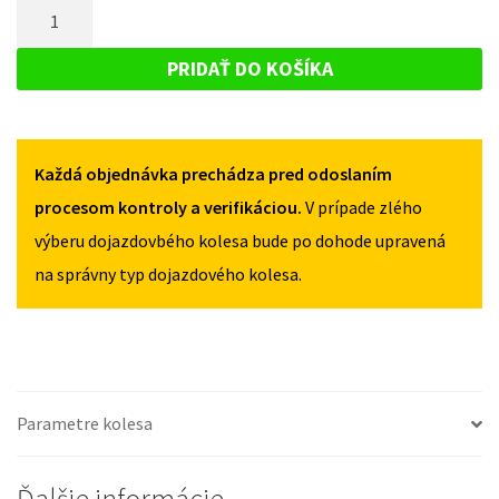
MNOŽSTVO
BMW
3
3
DOJAZDOVÉ
F30/F31/F34
F30/F31/F34
KOLESO
OD
PRIDAŤ DO KOŠÍKA
OD
2012
BMW
2012
135/90R17
3
135/90R17
5X120
5X120
F30/F31/F34
Každá objednávka prechádza pred odoslaním
OD
2012
procesom kontroly a verifikáciou.
V prípade zlého
135/90R17
výberu dojazdovbého kolesa bude po dohode upravená
5X120
na správny typ dojazdového kolesa.
Parametre kolesa