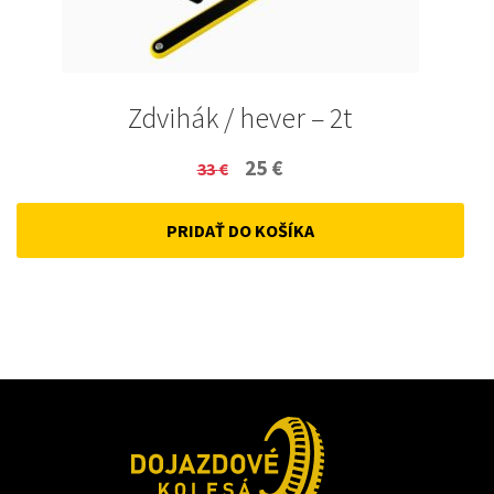
Zdvihák / hever – 2t
Original
Current
25
€
33
€
price
price
PRIDAŤ DO KOŠÍKA
was:
is:
33 €.
25 €.