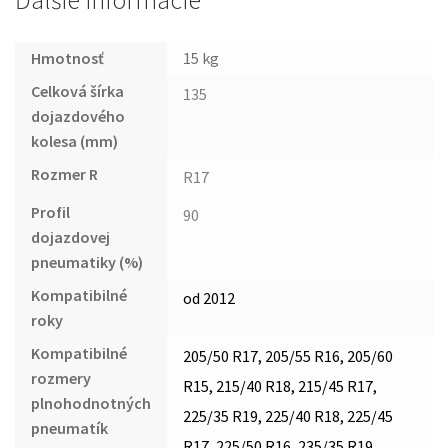
Ďalšie informácie
Hmotnosť
15 kg
Celková šírka
135
dojazdového
kolesa (mm)
Rozmer R
R17
Profil
90
dojazdovej
pneumatiky (%)
Kompatibilné
od 2012
roky
Kompatibilné
205/50 R17, 205/55 R16, 205/60
rozmery
R15, 215/40 R18, 215/45 R17,
plnohodnotných
225/35 R19, 225/40 R18, 225/45
pneumatík
R17, 225/50 R16, 235/35 R19,