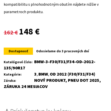
kompatibilitu s plnohodnotným obutím nájdete nižšie v
parametroch produktu.
Original
Current
148
€
162
€
price
price
was:
is:
Dostupnosť
Odosielame do 3 pracovných dní
162 €.
148 €.
BMW-3-F30/F31/F34-OD-2012-
Katalógové číslo:
135/90R17
3
BMW
OD 2012 (F30/F31/F34)
Kategórie:
,
,
NOVÝ PRODUKT, PNEU DOT 2025,
Záruka:
ZÁRUKA 24 MESIACOV