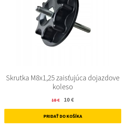
Skrutka M8x1,25 zaisťujúca dojazdove
koleso
Original
Current
10
€
18
€
price
price
PRIDAŤ DO KOŠÍKA
was:
is:
18 €.
10 €.