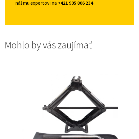
nášmu expertovi na
+421 905 806 234
Mohlo by vás zaujímať