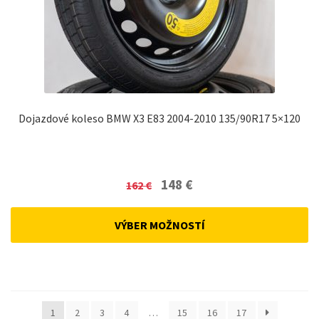
Dojazdové koleso BMW X3 E83 2004-2010 135/90R17 5×120
Original
Current
148
€
162
€
price
price
was:
is:
VÝBER MOŽNOSTÍ
162 €.
148 €.
1
2
3
4
…
15
16
17