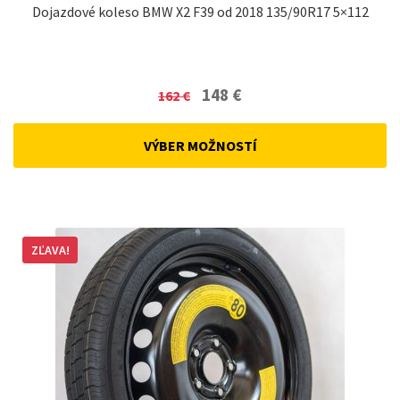
Dojazdové koleso BMW X2 F39 od 2018 135/90R17 5×112
Original
Current
148
€
162
€
price
price
was:
is:
VÝBER MOŽNOSTÍ
162 €.
148 €.
ZĽAVA!