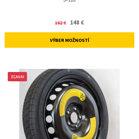
Original
Current
148
€
162
€
price
price
was:
is:
VÝBER MOŽNOSTÍ
162 €.
148 €.
ZĽAVA!