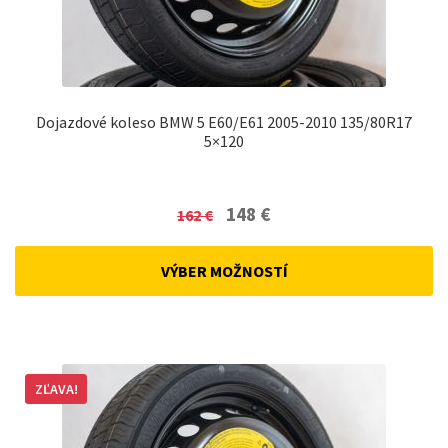
Dojazdové koleso BMW 5 E60/E61 2005-2010 135/80R17
5×120
Original
Current
148
€
162
€
price
price
was:
is:
VÝBER MOŽNOSTÍ
162 €.
148 €.
ZĽAVA!