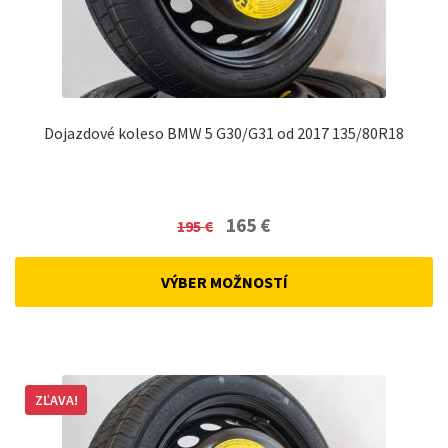
Dojazdové koleso BMW 5 G30/G31 od 2017 135/80R18
Original
Current
165
€
195
€
price
price
was:
is:
VÝBER MOŽNOSTÍ
195 €.
165 €.
ZĽAVA!