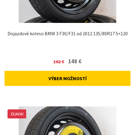
Dojazdové koleso BMW 3 F30/F31 od 2012 135/80R17 5×120
Original
Current
148
€
162
€
price
price
was:
is:
VÝBER MOŽNOSTÍ
162 €.
148 €.
ZĽAVA!