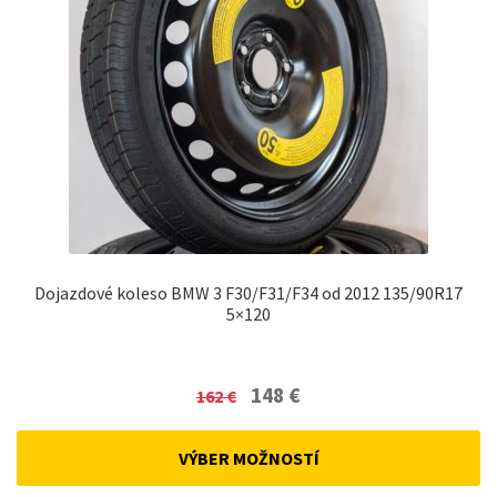
Dojazdové koleso BMW 3 F30/F31/F34 od 2012 135/90R17
5×120
Original
Current
148
€
162
€
price
price
was:
is:
VÝBER MOŽNOSTÍ
162 €.
148 €.