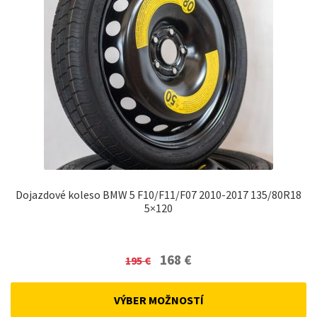
Dojazdové koleso BMW 5 F10/F11/F07 2010-2017 135/80R18
5×120
Original
Current
168
€
195
€
price
price
was:
is:
VÝBER MOŽNOSTÍ
195 €.
168 €.