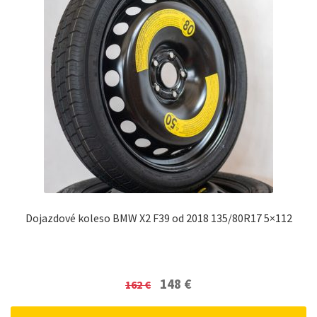
Dojazdové koleso BMW X2 F39 od 2018 135/80R17 5×112
Original
Current
148
€
162
€
price
price
was:
is: