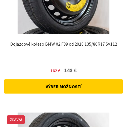
Dojazdové koleso BMW X2 F39 od 2018 135/80R17 5×112
Original
Current
148
€
162
€
price
price
was:
is:
VÝBER MOŽNOSTÍ
162 €.
148 €.
ZĽAVA!