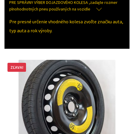
PRE SPRÁVNY VÝBER DOJAZDOVÉHO KOLESA ,zadajte rozmer
plnohodnotných pneu používaných na vozidle
Pre presné určenie vhodného kolesa zvoľte značku auta,
typ auta a rok výroby.
ZĽAVA!