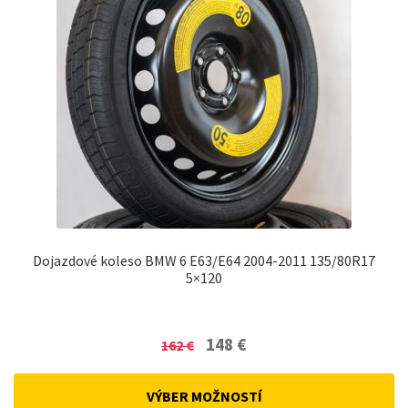
Dojazdové koleso BMW 6 E63/E64 2004-2011 135/80R17
5×120
Original
Current
148
€
162
€
price
price
was:
is:
VÝBER MOŽNOSTÍ