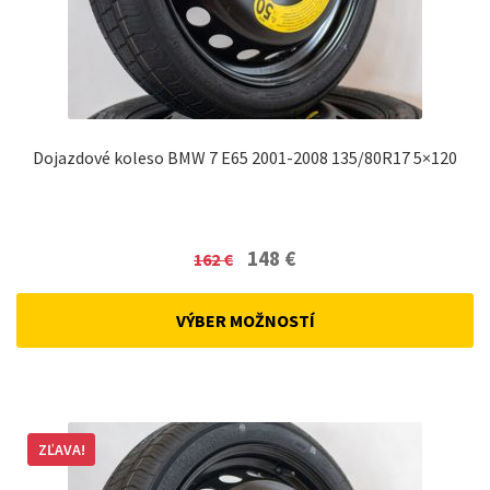
Dojazdové koleso BMW 7 E65 2001-2008 135/80R17 5×120
Original
Current
148
€
162
€
price
price
was:
is:
VÝBER MOŽNOSTÍ
162 €.
148 €.
ZĽAVA!