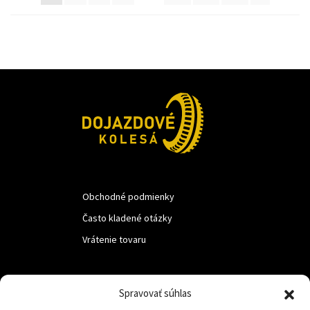
Obchodné podmienky
Často kladené otázky
Vrátenie tovaru
LUF s.r.o.
Spravovať súhlas
Nám. M.R.Štefanika 518,