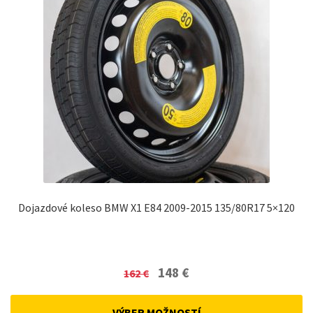
Dojazdové koleso BMW X1 E84 2009-2015 135/80R17 5×120
Original
Current
148
€
162
€
price
price
was:
is:
VÝBER MOŽNOSTÍ