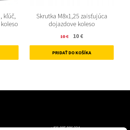
, kľúč,
Skrutka M8x1,25 zaisťujúca
 koleso
dojazdove koleso
ent
Original
Current
10
€
18
€
price
price
PRIDAŤ DO KOŠÍKA
was:
is:
18 €.
10 €.
+421 905 806 234