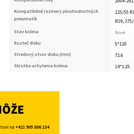
2004-201
Kompatibilné rozmery plnohodnotných
225/55 R1
pneumatík
R19, 275
Stav kolesa
Nové
Rozteč disku
5*120
Stredový otvor disku (mm)
72.6
Skrutka uchytenia kolesa
14*1.25
MÔŽE
rtovi na
+421 905 806 234