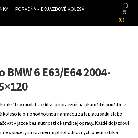
NKY
PORADŇA – DOJAZDOVÉ KOLESÁ
(0)
o BMW 6 E63/E64 2004-
 5×120
konkrétny model vozidla, pripravené na okamžité použitie v
é koleso je plnohodnotnou náhradou za lepiacu sadu alebo
ovať v jazde bez nutnosti okamžitej opravy. Každé dojazdové
bilné s viacerými rozmermi plnohodnotných pneumatík a