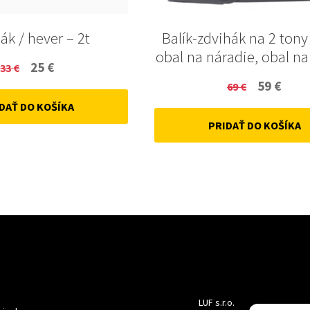
ák / hever – 2t
Balík-zdvihák na 2 tony 
obal na náradie, obal na
Original
Current
25
€
33
€
Original
Curr
59
€
price
price
69
€
price
price
DAŤ DO KOŠÍKA
was:
is:
PRIDAŤ DO KOŠÍKA
was:
is:
33 €.
25 €.
69 €.
59 €.
LUF s.r.o.