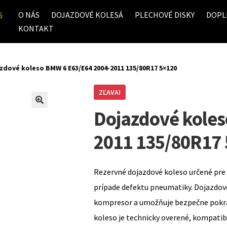
O NÁS
DOJAZDOVÉ KOLESÁ
PLECHOVÉ DISKY
DOPL
6
KONTAKT
zdové koleso BMW 6 E63/E64 2004-2011 135/80R17 5×120
ZĽAVA!
Dojazdové koles
2011 135/80R17
Rezervné dojazdové koleso určené pre 
prípade defektu pneumatiky. Dojazdov
kompresor a umožňuje bezpečne pokrač
koleso je technicky overené, kompati