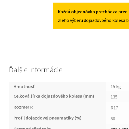
5X120
E63/E64
2004-
Každá objednávka prechádza pred 
2011
zlého výberu dojazdovbého kolesa b
135/80R17
5X120
Ďalšie informácie
Hmotnosť
15 kg
Celková šírka dojazdového kolesa (mm)
135
Rozmer R
R17
Profil dojazdovej pneumatiky (%)
80
Kompatibilné roky