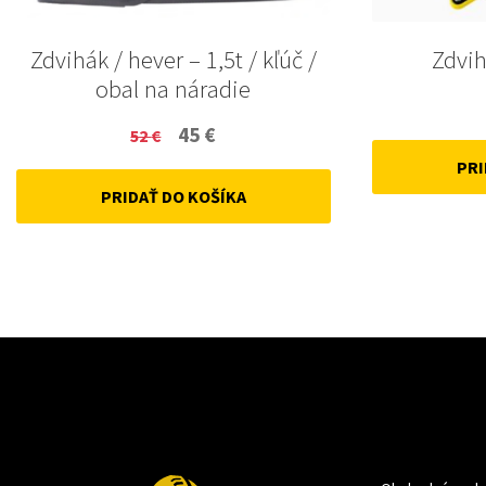
Zdvihák / hever – 1,5t / kľúč /
Zdvih
obal na náradie
Original
Current
45
€
52
€
price
price
PRI
PRIDAŤ DO KOŠÍKA
was:
is:
52 €.
45 €.