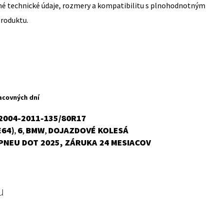
sné technické údaje, rozmery a kompatibilitu s plnohodnotným
produktu.
acovných dní
2004-2011-135/80R17
E64)
6
BMW
DOJAZDOVÉ KOLESÁ
,
,
,
PNEU DOT 2025, ZÁRUKA 24 MESIACOV
u