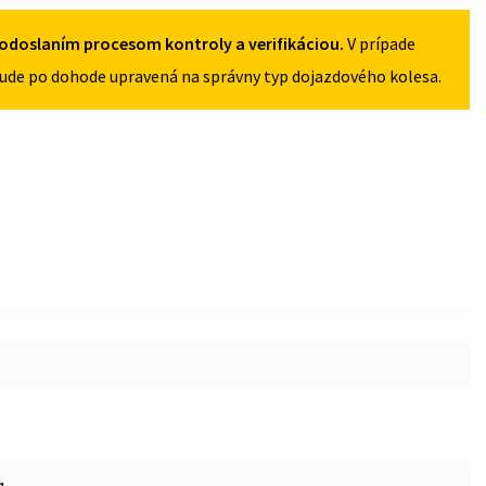
5X120
odoslaním procesom kontroly a verifikáciou.
V prípade
ude po dohode upravená na správny typ dojazdového kolesa.