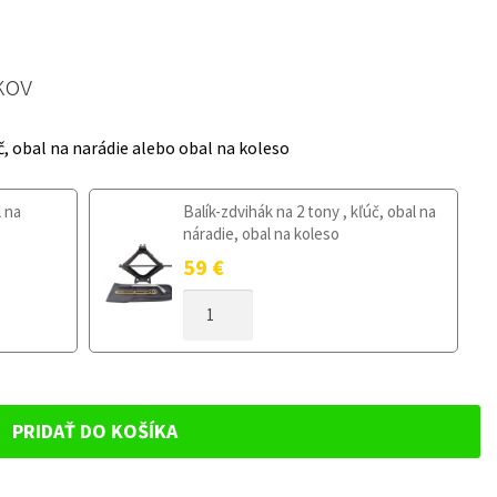
kov
č, obal na narádie alebo obal na koleso
l na
Balík-zdvihák na 2 tony , kľúč, obal na
náradie, obal na koleso
59
€
MNOŽSTVO
DOJAZDOVÉ
KOLESO
BMW
6
E63/E64
PRIDAŤ DO KOŠÍKA
2004-
2011
135/80R17