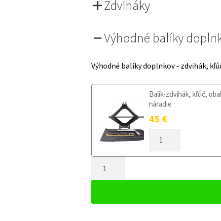
Zdviháky
Výhodné balíky dopln
Výhodné balíky doplnkov - zdvihák, kľú
Balík-zdvihák, kľúč, oba
náradie
45
€
MNOŽSTVO
DOJAZDOVÉ
KOLESO
MNOŽSTVO
BMW
6
DOJAZDOVÉ
E63/E64
KOLESO
2004-
BMW
2011
6
135/80R17