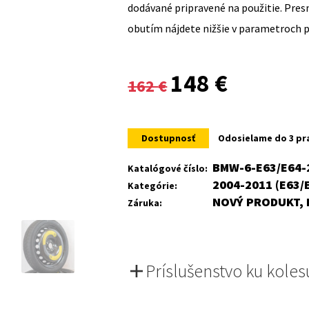
dodávané pripravené na použitie. Pre
obutím nájdete nižšie v parametroch 
Original
Current
148
€
162
€
price
price
was:
is:
Dostupnosť
Odosielame do 3 pr
162 €.
148 €.
BMW-6-E63/E64-
Katalógové číslo:
2004-2011 (E63/
Kategórie:
NOVÝ PRODUKT, 
Záruka:
Príslušenstvo ku koles