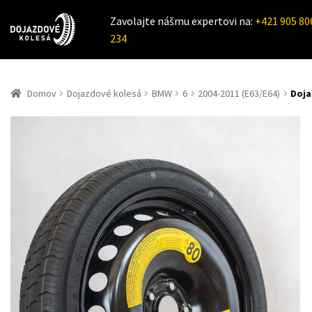
Zavolajte nášmu expertovi na:
+421 905 80
234
Domov
Dojazdové kolesá
BMW
6
2004-2011 (E63/E64)
Doja