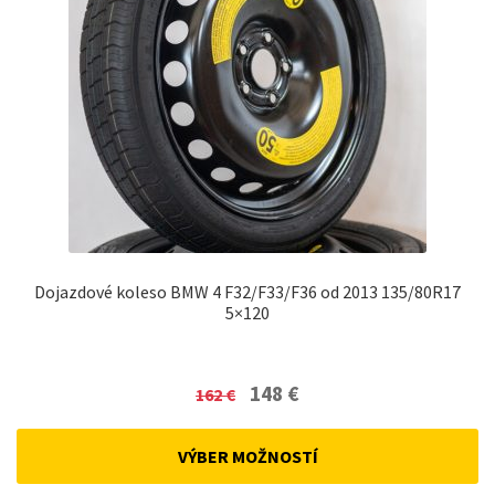
Dojazdové koleso BMW 4 F32/F33/F36 od 2013 135/80R17
5×120
Original
Current
148
€
162
€
price
price
was:
is:
VÝBER MOŽNOSTÍ
162 €.
148 €.