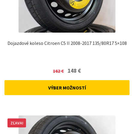
Dojazdové koleso Citroen C5 II 2008-2017 135/80R17 5×108
Original
Current
148
€
162
€
price
price
was:
is:
VÝBER MOŽNOSTÍ
162 €.
148 €.
ZĽAVA!