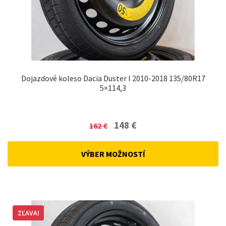
Dojazdové koleso Dacia Duster I 2010-2018 135/80R17
5×114,3
Original
Current
148
€
162
€
price
price
was:
is:
VÝBER MOŽNOSTÍ
162 €.
148 €.
ZĽAVA!