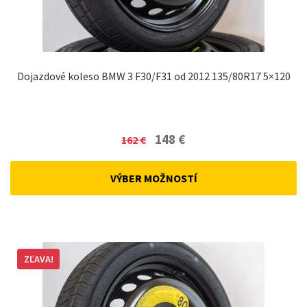
Dojazdové koleso BMW 3 F30/F31 od 2012 135/80R17 5×120
Original
Current
148
€
162
€
price
price
was:
is:
VÝBER MOŽNOSTÍ
162 €.
148 €.
ZĽAVA!