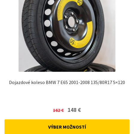
Dojazdové koleso BMW 7 E65 2001-2008 135/80R17 5×120
Original
Current
148
€
162
€
price
price
was:
is:
VÝBER MOŽNOSTÍ
162 €.
148 €.