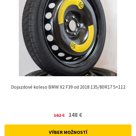
Dojazdové koleso BMW X2 F39 od 2018 135/80R17 5×112
Original
Current
148
€
162
€
price
price
was:
is:
VÝBER MOŽNOSTÍ