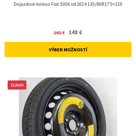
Dojazdové koleso Fiat 500X od 2014 135/80R17 5×110
Original
Current
148
€
162
€
price
price
was:
is:
VÝBER MOŽNOSTÍ
162 €.
148 €.
ZĽAVA!