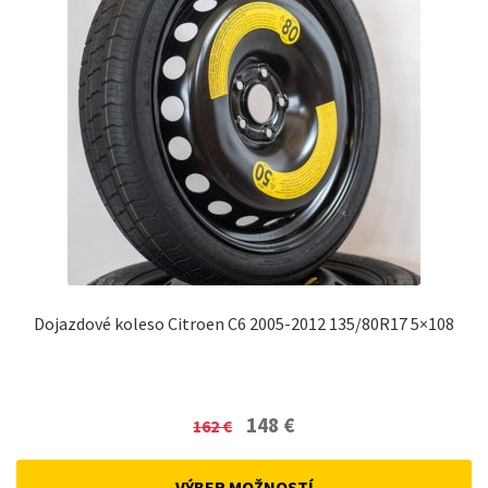
Dojazdové koleso Citroen C6 2005-2012 135/80R17 5×108
Original
Current
148
€
162
€
price
price
was:
is:
VÝBER MOŽNOSTÍ