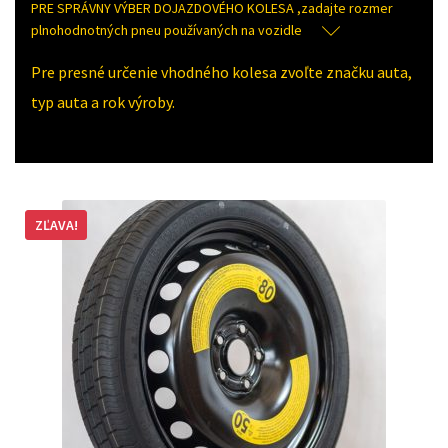
PRE SPRÁVNY VÝBER DOJAZDOVÉHO KOLESA ,zadajte rozmer
plnohodnotných pneu používaných na vozidle
Pre presné určenie vhodného kolesa zvoľte značku auta,
typ auta a rok výroby.
ZĽAVA!