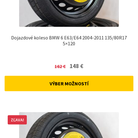
Dojazdové koleso BMW 6 E63/E64 2004-2011 135/80R17
5×120
Original
Current
148
€
162
€
price
price
was:
is:
VÝBER MOŽNOSTÍ
162 €.
148 €.
ZĽAVA!