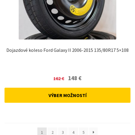
Dojazdové koleso Ford Galaxy II 2006-2015 135/80R17 5×108
Original
Current
148
€
162
€
price
price
was:
is:
VÝBER MOŽNOSTÍ
162 €.
148 €.
1
2
3
4
5