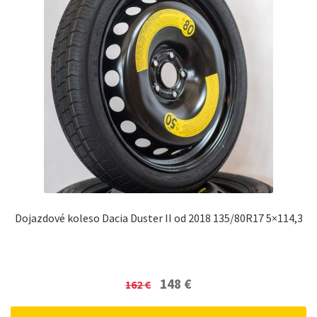
Dojazdové koleso Dacia Duster II od 2018 135/80R17 5×114,3
Original
Current
148
€
162
€
price
price
was:
is: