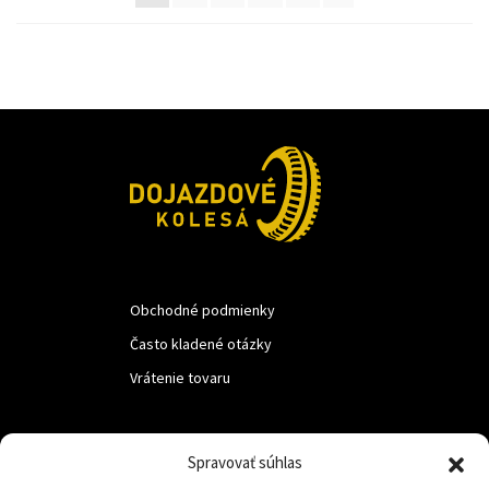
Obchodné podmienky
Často kladené otázky
Vrátenie tovaru
LUF s.r.o.
Spravovať súhlas
Nám. M.R.Štefanika 518,