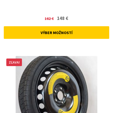
Original
Current
148
€
162
€
price
price
was:
is:
VÝBER MOŽNOSTÍ
162 €.
148 €.
ZĽAVA!