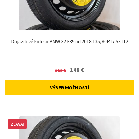
Dojazdové koleso BMW X2 F39 od 2018 135/80R17 5×112
Original
Current
148
€
162
€
price
price
was:
is:
VÝBER MOŽNOSTÍ
162 €.
148 €.
ZĽAVA!