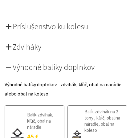
Príslušenstvo ku kolesu
Zdviháky
Výhodné balíky doplnkov
Výhodné balíky doplnkov - zdvihák, kľúč, obal na narádie
alebo obal na koleso
Balík-zdvihák na 2
Balík-zdvihák,
tony , kľúč, obal na
kľúč, obal na
náradie, obal na
náradie
koleso
45
€