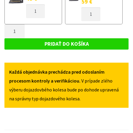
59
€
MNOŽSTVO
MNOŽSTVO
DOJAZDOVÉ
DOJAZDOVÉ
KOLESO
KOLESO
BMW
MNOŽSTVO
BMW
X2
X2
DOJAZDOVÉ
F39
F39
KOLESO
OD
PRIDAŤ DO KOŠÍKA
OD
2018
BMW
2018
135/80R17
X2
135/80R17
5X112
5X112
F39
Každá objednávka prechádza pred odoslaním
OD
2018
procesom kontroly a verifikáciou.
V prípade zlého
135/80R17
výberu dojazdovbého kolesa bude po dohode upravená
5X112
na správny typ dojazdového kolesa.