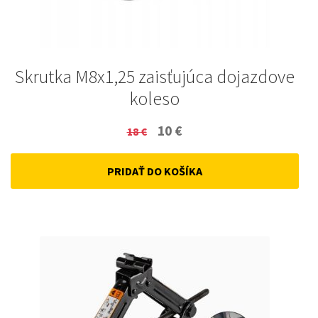
Skrutka M8x1,25 zaisťujúca dojazdove
koleso
Original
Current
10
€
18
€
price
price
PRIDAŤ DO KOŠÍKA
was:
is:
18 €.
10 €.