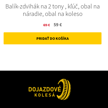
Balík-zdvihák na 2 tony , kľúč, obal na
náradie, obal na koleso
Original
Current
59
€
69
€
price
price
PRIDAŤ DO KOŠÍKA
was:
is:
69 €.
59 €.