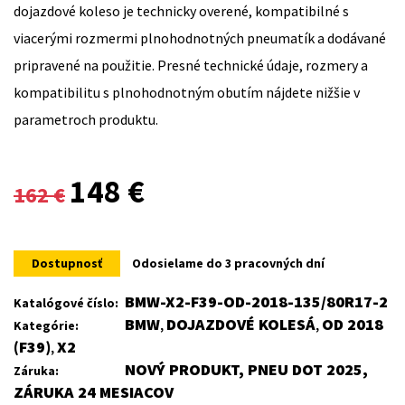
dojazdové koleso je technicky overené, kompatibilné s
viacerými rozmermi plnohodnotných pneumatík a dodávané
pripravené na použitie. Presné technické údaje, rozmery a
kompatibilitu s plnohodnotným obutím nájdete nižšie v
parametroch produktu.
Original
Current
148
€
162
€
price
price
was:
is:
Dostupnosť
Odosielame do 3 pracovných dní
162 €.
148 €.
BMW-X2-F39-OD-2018-135/80R17-2
Katalógové číslo:
BMW
DOJAZDOVÉ KOLESÁ
OD 2018
Kategórie:
,
,
(F39)
X2
,
NOVÝ PRODUKT, PNEU DOT 2025,
Záruka:
ZÁRUKA 24 MESIACOV