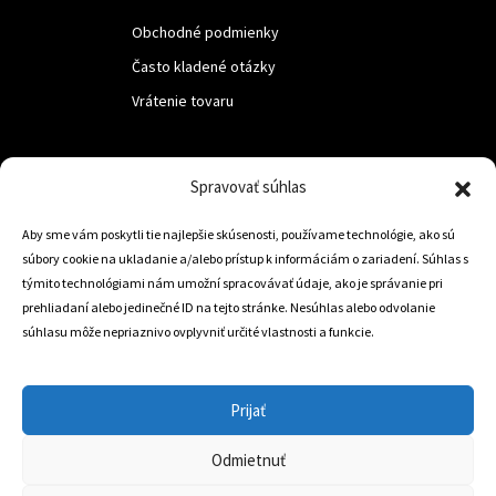
Obchodné podmienky
Často kladené otázky
Vrátenie tovaru
LUF s.r.o.
Spravovať súhlas
Nám. M.R.Štefanika 518,
Aby sme vám poskytli tie najlepšie skúsenosti, používame technológie, ako sú
Trstená 02801
súbory cookie na ukladanie a/alebo prístup k informáciám o zariadení. Súhlas s
týmito technológiami nám umožní spracovávať údaje, ako je správanie pri
prehliadaní alebo jedinečné ID na tejto stránke. Nesúhlas alebo odvolanie
súhlasu môže nepriaznivo ovplyvniť určité vlastnosti a funkcie.
+421 905 806 234
info@dojazdovekolesa.com
Prijať
Český Eshop
Odmietnuť
0