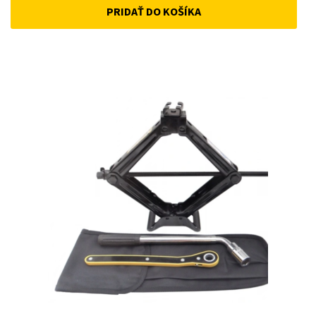
PRIDAŤ DO KOŠÍKA
was:
is:
33 €.
25 €.