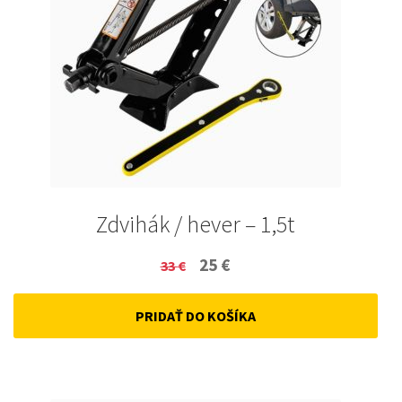
Zdvihák / hever – 1,5t
Original
Current
25
€
33
€
price
price
PRIDAŤ DO KOŠÍKA
was:
is:
33 €.
25 €.