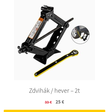
Zdvihák / hever – 2t
Original
Current
25
€
33
€
price
price