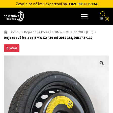
Zavolajte nášmu expertovi na:
+421 905 806 234
(0)
Domov
Dojazdové kolesá
BMW
X2
od 2018 (F39)
Dojazdové koleso BMW X2 F39 od 2018 135/80R17 5×112
ZĽAVA!