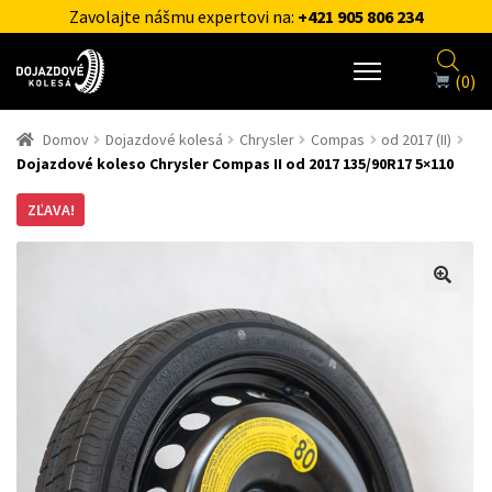
Zavolajte nášmu expertovi na:
+421 905 806 234
(0)
Domov
Dojazdové kolesá
Chrysler
Compas
od 2017 (II)
Dojazdové koleso Chrysler Compas II od 2017 135/90R17 5×110
ZĽAVA!