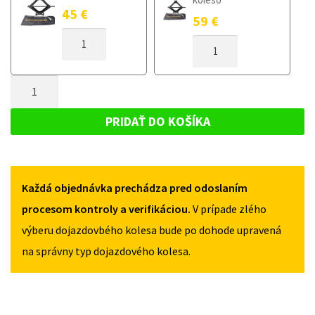
45
€
59
€
MNOŽSTVO
MNOŽSTVO
DOJAZDOVÉ
DOJAZDOVÉ
KOLESO
KOLESO
CHRYSLER
MNOŽSTVO
CHRYSLER
COMPAS
COMPAS
DOJAZDOVÉ
II
II
KOLESO
OD
PRIDAŤ DO KOŠÍKA
OD
2017
CHRYSLER
2017
135/90R17
COMPAS
135/90R17
5X110
5X110
II
Každá objednávka prechádza pred odoslaním
OD
2017
procesom kontroly a verifikáciou.
V prípade zlého
135/90R17
výberu dojazdovbého kolesa bude po dohode upravená
5X110
na správny typ dojazdového kolesa.