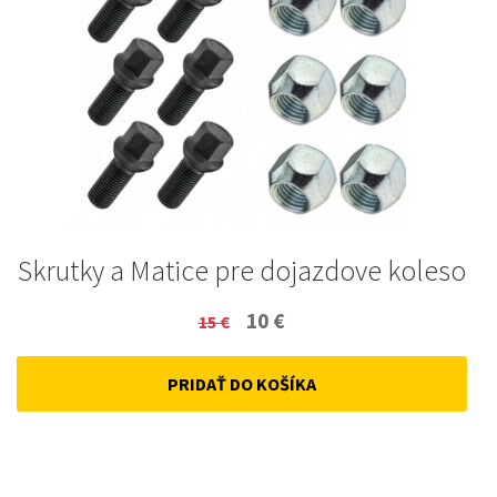
Skrutky a Matice pre dojazdove koleso
Original
Current
10
€
15
€
price
price
PRIDAŤ DO KOŠÍKA
was:
is:
15 €.
10 €.