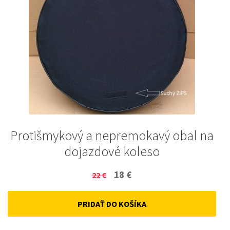
Protišmykový a nepremokavý obal na
dojazdové koleso
Original
Current
18
€
22
€
price
price
PRIDAŤ DO KOŠÍKA
was:
is:
22 €.
18 €.