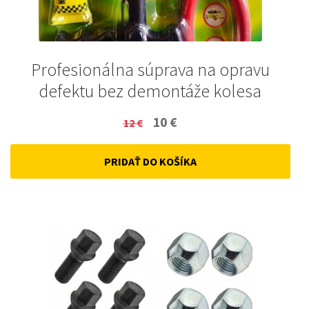
Profesionálna súprava na opravu
defektu bez demontáže kolesa
Original
Current
10
€
12
€
price
price
PRIDAŤ DO KOŠÍKA
was:
is:
12 €.
10 €.