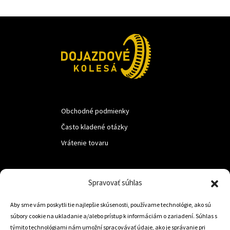
Obchodné podmienky
Často kladené otázky
Vrátenie tovaru
LUF s.r.o.
Spravovať súhlas
Nám. M.R.Štefanika 518,
Aby sme vám poskytli tie najlepšie skúsenosti, používame technológie, ako sú
Trstená 02801
súbory cookie na ukladanie a/alebo prístup k informáciám o zariadení. Súhlas s
týmito technológiami nám umožní spracovávať údaje, ako je správanie pri