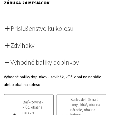
ZÁRUKA 24 MESIACOV
Príslušenstvo ku kolesu
Zdviháky
Výhodné balíky doplnkov
Výhodné balíky doplnkov - zdvihák, kľúč, obal na narádie
alebo obal na koleso
Balík-zdvihák na 2
Balík-zdvihák,
tony , kľúč, obal na
kľúč, obal na
náradie, obal na
náradie
koleso