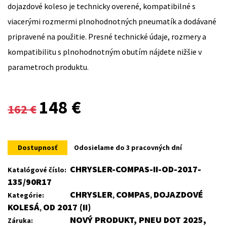
dojazdové koleso je technicky overené, kompatibilné s
viacerými rozmermi plnohodnotných pneumatík a dodávané
pripravené na použitie. Presné technické údaje, rozmery a
kompatibilitu s plnohodnotným obutím nájdete nižšie v
parametroch produktu.
Original
Current
148
€
162
€
price
price
was:
is:
Dostupnosť
Odosielame do 3 pracovných dní
162 €.
148 €.
CHRYSLER-COMPAS-II-OD-2017-
Katalógové číslo:
135/90R17
CHRYSLER
COMPAS
DOJAZDOVÉ
Kategórie:
,
,
KOLESÁ
OD 2017 (II)
,
NOVÝ PRODUKT, PNEU DOT 2025,
Záruka: