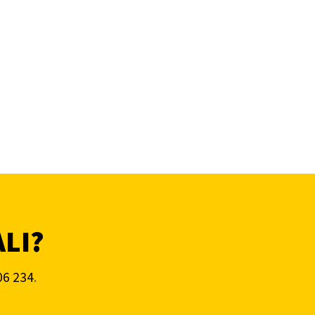
ALI?
06 234
.