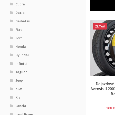
Cupra
Dacia
Daihatsu
ZĽAVA!
Fiat
Ford
Honda
Hyundai
Infiniti
Jaguar
Jeep
Dojazdové 
Avensis II 20
KGM
5×
Kia
Lancia
168
Land Rover