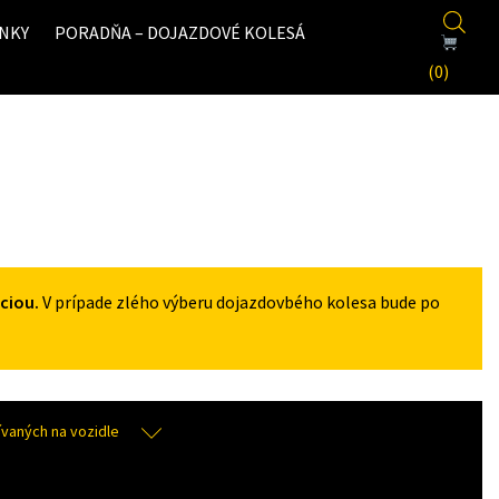
NKY
PORADŇA – DOJAZDOVÉ KOLESÁ
(0)
ciou.
V prípade zlého výberu dojazdovbého kolesa bude po
aných na vozidle