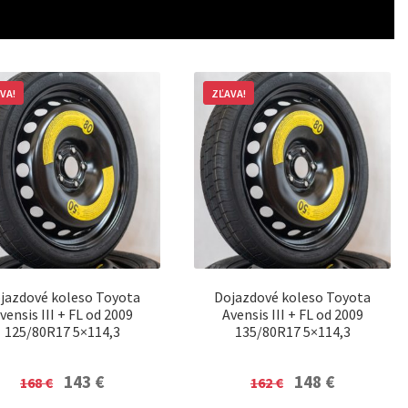
VA!
ZĽAVA!
jazdové koleso Toyota
Dojazdové koleso Toyota
vensis III + FL od 2009
Avensis III + FL od 2009
125/80R17 5×114,3
135/80R17 5×114,3
Original
Current
Original
Current
143
€
148
€
168
€
162
€
price
price
price
price