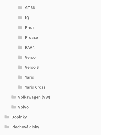
GT86
IQ
Prius
Proace
RAV4
Verso
Verso S
Yaris
Yaris Cross
Volkswagen (VW)
Volvo
Doplnky
Plechové disky