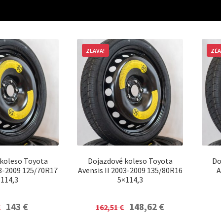
ZĽAVA!
ZĽA
koleso Toyota
Dojazdové koleso Toyota
Do
03-2009 125/70R17
Avensis II 2003-2009 135/80R16
A
114,3
5×114,3
Original
Current
Original
Current
143
€
148,62
€
€
162,51
€
price
price
price
price