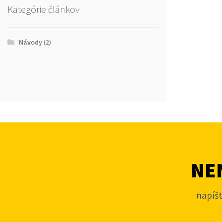
Kategórie článkov
Návody
(2)
NEN
napíš