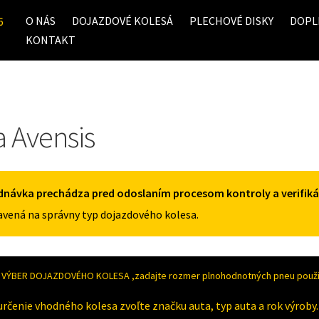
O NÁS
DOJAZDOVÉ KOLESÁ
PLECHOVÉ DISKY
DOPL
6
KONTAKT
a Avensis
dnávka prechádza pred odoslaním procesom kontroly a verifiká
vená na správny typ dojazdového kolesa.
VÝBER DOJAZDOVÉHO KOLESA ,zadajte rozmer plnohodnotných pneu použív
určenie vhodného kolesa zvoľte značku auta, typ auta a rok výroby.