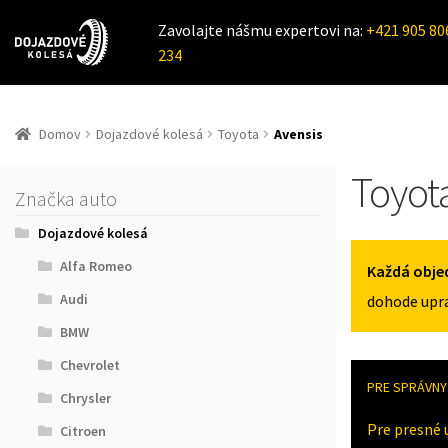
Zavolajte nášmu expertovi na:
+421 905 80
234
Domov
Dojazdové kolesá
Toyota
Avensis
Toyot
Značka auto
Dojazdové kolesá
Alfa Romeo
Každá obje
Audi
dohode upra
BMW
Chevrolet
PRE SPRÁVNY 
Chrysler
Pre presné 
Citroen