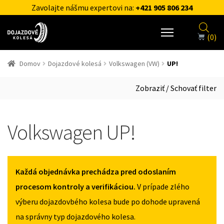
Zavolajte nášmu expertovi na:
+421 905 806 234
(0)
Domov
Dojazdové kolesá
Volkswagen (VW)
UP!
Zobraziť / Schovať filter
Volkswagen UP!
Každá objednávka prechádza pred odoslaním
procesom kontroly a verifikáciou.
V prípade zlého
výberu dojazdovbého kolesa bude po dohode upravená
na správny typ dojazdového kolesa.