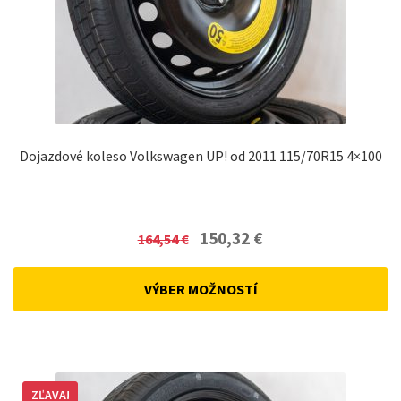
Dojazdové koleso Volkswagen UP! od 2011 115/70R15 4×100
Original
Current
150,32
€
164,54
€
price
price
was:
is:
VÝBER MOŽNOSTÍ
164,54 €.
150,32 €.
ZĽAVA!