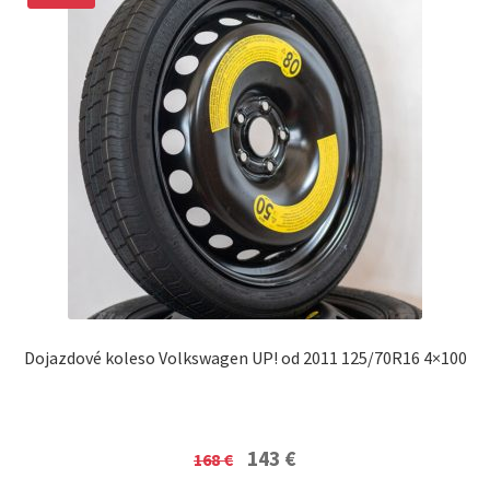
Dojazdové koleso Volkswagen UP! od 2011 125/70R16 4×100
Original
Current
143
€
168
€
price
price