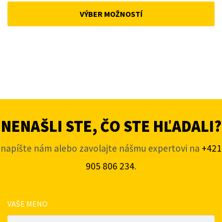
was:
is:
VÝBER MOŽNOSTÍ
168 €.
143 €.
NENAŠLI STE, ČO STE HĽADALI?
napíšte nám alebo zavolajte nášmu expertovi na
+421
905 806 234
.
VAŠE MENO