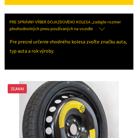
PRE SPRÁVNY VÝBER DOJAZDOVÉHO KOLESA ,zadajte rozmer
plnohodnotných pneu používaných na vozidle
Pre presné určenie vhodného kolesa zvoľte značku auta,
typ auta a rok výroby.
ZĽAVA!