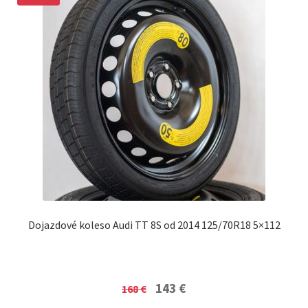
Dojazdové koleso Audi TT 8S od 2014 125/70R18 5×112
Original
Current
143
€
168
€
price
price