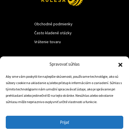
Obchodné podmienky
Často kladené otázky
Vrátenie tovaru
LUF s.r.o.
Spravovať súhlas
Nám. M.R.Štefanika 518,
Aby sme vám poskytli tie najlepšie skúsenosti, používame technológie, ako sú
Trstená 02801
súbory cookie na ukladanie a/alebo prístup k informáciám o zariadení. Súhlas s
týmito technológiami nám umožní spracovávať údaje, ako je správanie pri
prehliadaní alebo jedinečné ID na tejto stránke. Nesúhlas alebo odvolanie
súhlasu môže nepriaznivo ovplyvniť určité vlastnosti a funkcie.
+421 905 806 234
info@dojazdovekolesa.com
Prijať