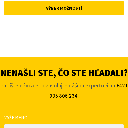
was:
is:
VÝBER MOŽNOSTÍ
168 €.
143 €.
NENAŠLI STE, ČO STE HĽADALI?
napíšte nám alebo zavolajte nášmu expertovi na
+421
905 806 234
.
VAŠE MENO