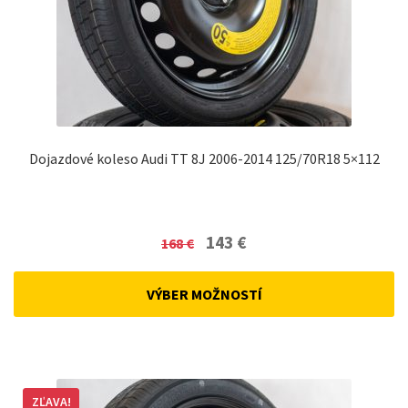
Dojazdové koleso Audi TT 8J 2006-2014 125/70R18 5×112
Original
Current
143
€
168
€
price
price
was:
is:
VÝBER MOŽNOSTÍ
168 €.
143 €.
ZĽAVA!