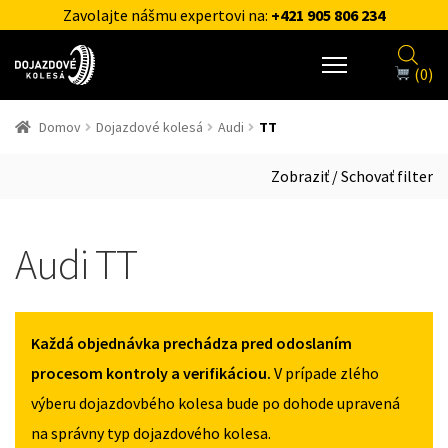
Zavolajte nášmu expertovi na:
+421 905 806 234
(0)
Domov
Dojazdové kolesá
Audi
TT
Zobraziť / Schovať filter
Audi TT
Každá objednávka prechádza pred odoslaním
procesom kontroly a verifikáciou.
V prípade zlého
výberu dojazdovbého kolesa bude po dohode upravená
na správny typ dojazdového kolesa.