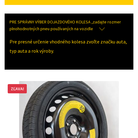
PRE SPRÁVNY VÝBER DOJAZDOVÉHO KOLESA ,zadajte rozmer
plnohodnotných pneu používaných na vozidle
Pre presné určenie vhodného kolesa zvoľte značku auta,
typ auta a rok výroby.
ZĽAVA!