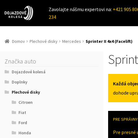
Zavolajte nášmu expertovi na:
+421 905 80
234
Domov
Plechové disky
Mercedes
Sprinter II 4x4 (Facelift)
Sprinte
Značka auto
Dojazdové kolesá
Doplnky
Každá obje
Plechové disky
dohode upra
Citroen
Fiat
PRE SPRÁVNY 
Ford
Pre presné 
Honda