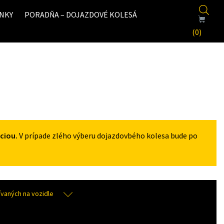
NKY
PORADŇA – DOJAZDOVÉ KOLESÁ
(0)
ciou.
V prípade zlého výberu dojazdovbého kolesa bude po
aných na vozidle