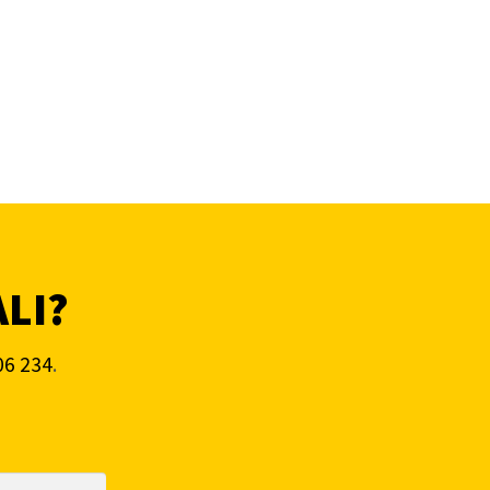
ALI?
06 234
.