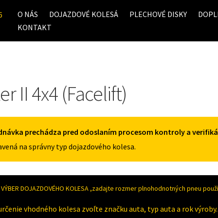
O NÁS
DOJAZDOVÉ KOLESÁ
PLECHOVÉ DISKY
DOPL
6
KONTAKT
r II 4x4 (Facelift)
dnávka prechádza pred odoslaním procesom kontroly a verifiká
vená na správny typ dojazdového kolesa.
VÝBER DOJAZDOVÉHO KOLESA ,zadajte rozmer plnohodnotných pneu použív
určenie vhodného kolesa zvoľte značku auta, typ auta a rok výroby.