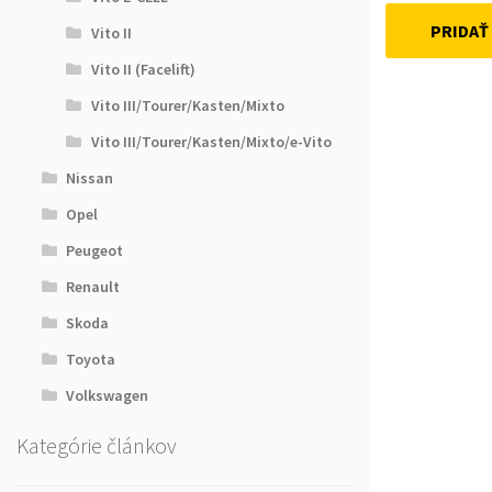
PRIDAŤ
Vito II
Vito II (Facelift)
Vito III/Tourer/Kasten/Mixto
Vito III/Tourer/Kasten/Mixto/e-Vito
Nissan
Opel
Peugeot
Renault
Skoda
Toyota
Volkswagen
Kategórie článkov