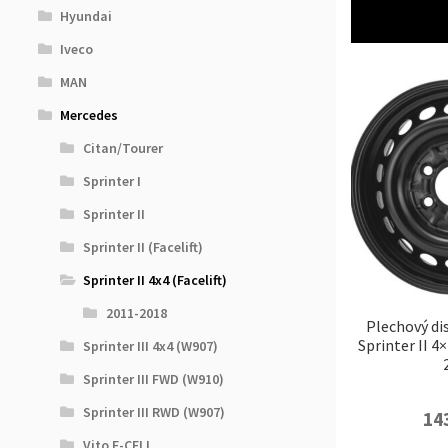
Hyundai
Iveco
MAN
Mercedes
Citan/Tourer
Sprinter I
Sprinter II
Sprinter II (Facelift)
Sprinter II 4x4 (Facelift)
2011-2018
Plechový di
Sprinter II 4×
Sprinter III 4x4 (W907)
Sprinter III FWD (W910)
Sprinter III RWD (W907)
14
Vito E-CELL