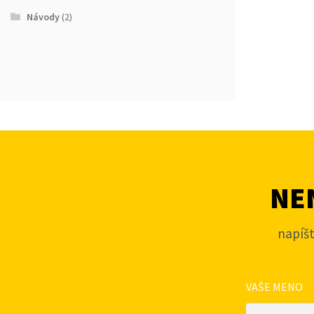
Návody
(2)
NEN
napíš
VAŠE MENO