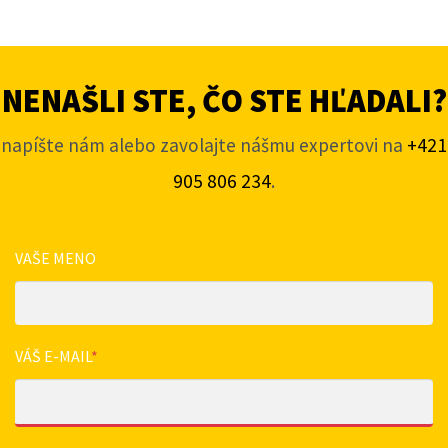
NENAŠLI STE, ČO STE HĽADALI?
napíšte nám alebo zavolajte nášmu expertovi na
+421
905 806 234
.
VAŠE MENO
VÁŠ E-MAIL
*