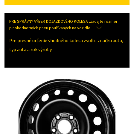
PRE SPRÁVNY VÝBER DOJAZDOVÉHO KOLESA ,zadajte rozmer
plnohodnotných pneu používaných na vozidle
Pre presné určenie vhodného kolesa zvoľte značku auta,
typ auta a rok výroby.