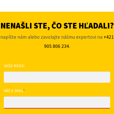
NENAŠLI STE, ČO STE HĽADALI?
napíšte nám alebo zavolajte nášmu expertovi na
+421
905 806 234
.
VAŠE MENO
VÁŠ E-MAIL
*