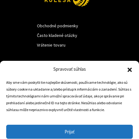
Obchodné podmienky
Často kladené otázky
Vrátenie tovaru
LUF s.r.o.
Spravovať súhlas
Nám. M.R.Štefanika 518,
Aby sme vám poskytli tie najlepšie skúsenosti, používame technológie, ako sú
Trstená 02801
súbory cookie na ukladanie a/alebo prístup k informáciám o zariadení. Súhlas s
týmito technológiami nám umožní spracovávať údaje, ako je správanie pri
prehliadaní alebo jedinečné ID na tejto stránke. Nesúhlas alebo odvolanie
súhlasu môže nepriaznivo ovplyvniť určité vlastnosti a funkcie.
+421 905 806 234
info@dojazdovekolesa.com
Prijať