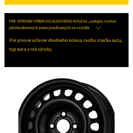
PRE SPRÁVNY VÝBER DOJAZDOVÉHO KOLESA ,zadajte rozmer
plnohodnotných pneu používaných na vozidle
Pre presné určenie vhodného kolesa zvoľte značku auta,
typ auta a rok výroby.