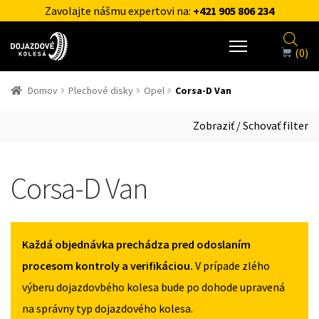
Zavolajte nášmu expertovi na:
+421 905 806 234
(0)
Domov
Plechové disky
Opel
Corsa-D Van
Zobraziť / Schovať filter
Corsa-D Van
Každá objednávka prechádza pred odoslaním
procesom kontroly a verifikáciou.
V prípade zlého
výberu dojazdovbého kolesa bude po dohode upravená
na správny typ dojazdového kolesa.