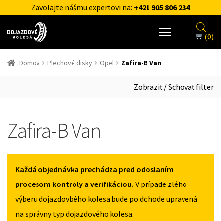
Zavolajte nášmu expertovi na:
+421 905 806 234
(0)
Domov
Plechové disky
Opel
Zafira-B Van
Zobraziť / Schovať filter
Zafira-B Van
Každá objednávka prechádza pred odoslaním
procesom kontroly a verifikáciou.
V prípade zlého
výberu dojazdovbého kolesa bude po dohode upravená
na správny typ dojazdového kolesa.