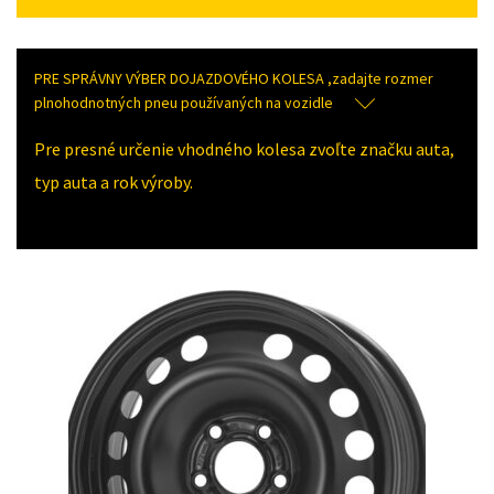
PRE SPRÁVNY VÝBER DOJAZDOVÉHO KOLESA ,zadajte rozmer
plnohodnotných pneu používaných na vozidle
Pre presné určenie vhodného kolesa zvoľte značku auta,
typ auta a rok výroby.