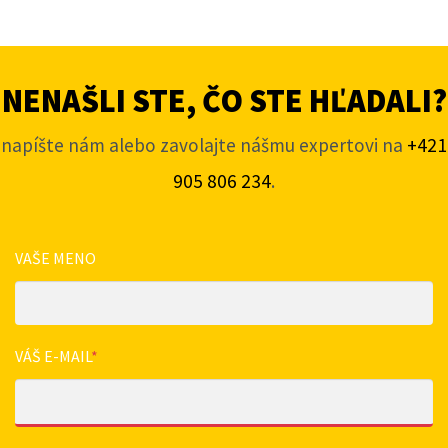
NENAŠLI STE, ČO STE HĽADALI?
napíšte nám alebo zavolajte nášmu expertovi na
+421
905 806 234
.
VAŠE MENO
VÁŠ E-MAIL
*