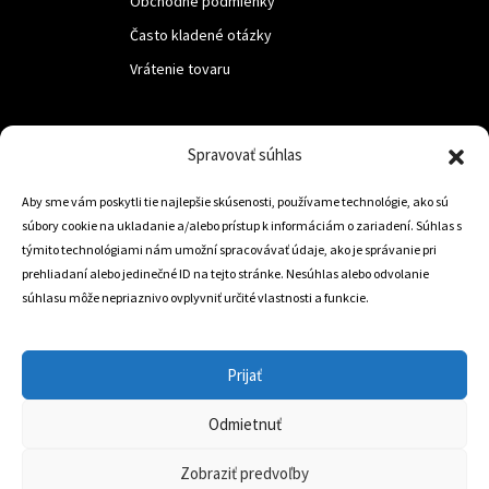
Obchodné podmienky
Často kladené otázky
Vrátenie tovaru
LUF s.r.o.
Spravovať súhlas
Nám. M.R.Štefanika 518,
Aby sme vám poskytli tie najlepšie skúsenosti, používame technológie, ako sú
Trstená 02801
súbory cookie na ukladanie a/alebo prístup k informáciám o zariadení. Súhlas s
týmito technológiami nám umožní spracovávať údaje, ako je správanie pri
prehliadaní alebo jedinečné ID na tejto stránke. Nesúhlas alebo odvolanie
súhlasu môže nepriaznivo ovplyvniť určité vlastnosti a funkcie.
+421 905 806 234
info@dojazdovekolesa.com
Prijať
Český Eshop
Odmietnuť
0
Zobraziť predvoľby