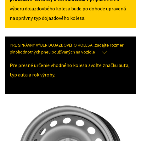
výberu dojazdovbého kolesa bude po dohode upravená
na správny typ dojazdového kolesa.
PRE SPRÁVNY VÝBER DOJAZDOVÉHO KOLESA ,zadajte rozmer
plnohodnotných pneu používaných na vozidle
Pre presné určenie vhodného kolesa zvoľte značku auta,
typ auta a rok výroby.