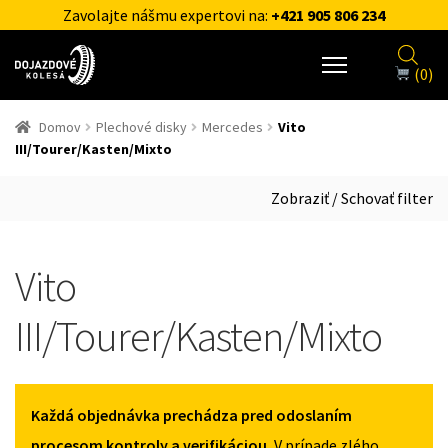
Zavolajte nášmu expertovi na:
+421 905 806 234
(0)
Domov
Plechové disky
Mercedes
Vito
III/Tourer/Kasten/Mixto
Zobraziť / Schovať filter
Vito
III/Tourer/Kasten/Mixto
Každá objednávka prechádza pred odoslaním
procesom kontroly a verifikáciou.
V prípade zlého