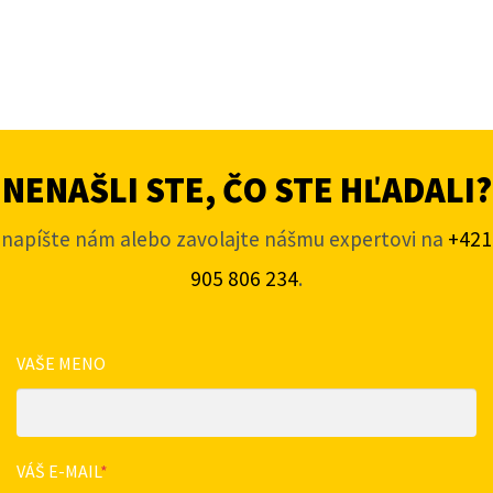
NENAŠLI STE, ČO STE HĽADALI?
napíšte nám alebo zavolajte nášmu expertovi na
+421
905 806 234
.
VAŠE MENO
VÁŠ E-MAIL
*