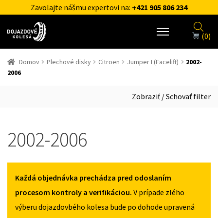
Zavolajte nášmu expertovi na:
+421 905 806 234
(0)
Domov
Plechové disky
Citroen
Jumper I (Facelift)
2002-
2006
Zobraziť / Schovať filter
2002-2006
Každá objednávka prechádza pred odoslaním
procesom kontroly a verifikáciou.
V prípade zlého
výberu dojazdovbého kolesa bude po dohode upravená