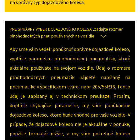
na správny typ dojazdového kolesa.
PRE SPRÁVNY VÝBER DOJAZDOVÉHO KOLESA ,zadajte rozmer
plnohodnotných pneu používaných na vozidle
Aby sme vám vedeli ponúknuť správne dojazdové koleso,
vyplňte parametre plnohodnotnej pneumatiky, ktorú
aktuálne používate na svojom vozidle. Údaj o rozmere
plnohodnotných pneumatík nájdete napísaný na
pneumatike v špecifickom tvare, napr. 205/55R16. Tento
údaj je zapísaný aj v technickom preukaze. Prosím,
doplňte chýbajúce parametre, my vám ponúkneme
dojazdové koleso, ktoré bude vhodné pre vaše vozidlo. V
prípade, že dojazdové koleso nie je aktuálne v ponuke,
použite formulár nižšie, a my vám potrebné koleso