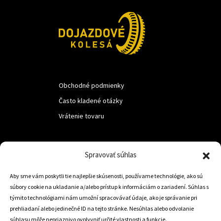
Obchodné podmienky
Často kladené otázky
Vrátenie tovaru
LUF s.r.o.
Spravovať súhlas
Nám. M.R.Štefanika 518,
Aby sme vám poskytli tie najlepšie skúsenosti, používame technológie, ako sú
Trstená 02801
súbory cookie na ukladanie a/alebo prístup k informáciám o zariadení. Súhlas s
týmito technológiami nám umožní spracovávať údaje, ako je správanie pri
prehliadaní alebo jedinečné ID na tejto stránke. Nesúhlas alebo odvolanie
súhlasu môže nepriaznivo ovplyvniť určité vlastnosti a funkcie.