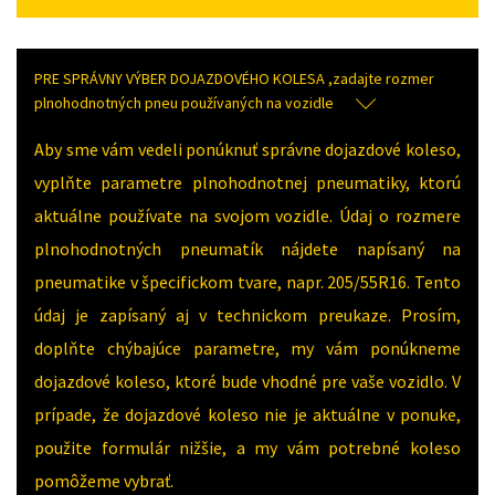
PRE SPRÁVNY VÝBER DOJAZDOVÉHO KOLESA ,zadajte rozmer
plnohodnotných pneu používaných na vozidle
Aby sme vám vedeli ponúknuť správne dojazdové koleso,
vyplňte parametre plnohodnotnej pneumatiky, ktorú
aktuálne používate na svojom vozidle. Údaj o rozmere
plnohodnotných pneumatík nájdete napísaný na
pneumatike v špecifickom tvare, napr. 205/55R16. Tento
údaj je zapísaný aj v technickom preukaze. Prosím,
doplňte chýbajúce parametre, my vám ponúkneme
dojazdové koleso, ktoré bude vhodné pre vaše vozidlo. V
prípade, že dojazdové koleso nie je aktuálne v ponuke,
použite formulár nižšie, a my vám potrebné koleso
pomôžeme vybrať.