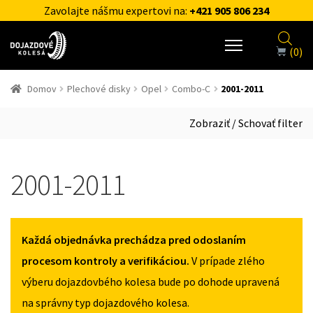
Zavolajte nášmu expertovi na:
+421 905 806 234
(0)
Domov
Plechové disky
Opel
Combo-C
2001-2011
Zobraziť / Schovať filter
2001-2011
Každá objednávka prechádza pred odoslaním
procesom kontroly a verifikáciou.
V prípade zlého
výberu dojazdovbého kolesa bude po dohode upravená
na správny typ dojazdového kolesa.