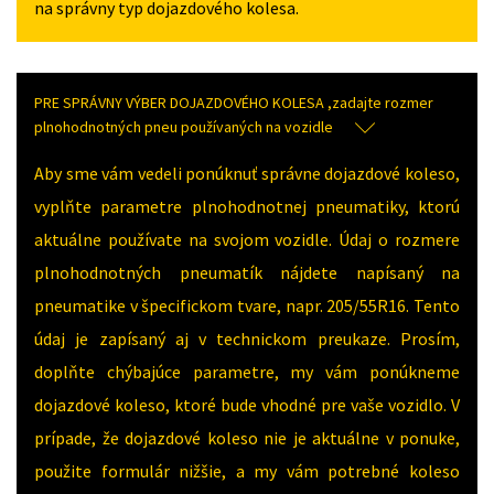
na správny typ dojazdového kolesa.
PRE SPRÁVNY VÝBER DOJAZDOVÉHO KOLESA ,zadajte rozmer
plnohodnotných pneu používaných na vozidle
Aby sme vám vedeli ponúknuť správne dojazdové koleso,
vyplňte parametre plnohodnotnej pneumatiky, ktorú
aktuálne používate na svojom vozidle. Údaj o rozmere
plnohodnotných pneumatík nájdete napísaný na
pneumatike v špecifickom tvare, napr. 205/55R16. Tento
údaj je zapísaný aj v technickom preukaze. Prosím,
doplňte chýbajúce parametre, my vám ponúkneme
dojazdové koleso, ktoré bude vhodné pre vaše vozidlo. V
prípade, že dojazdové koleso nie je aktuálne v ponuke,
použite formulár nižšie, a my vám potrebné koleso