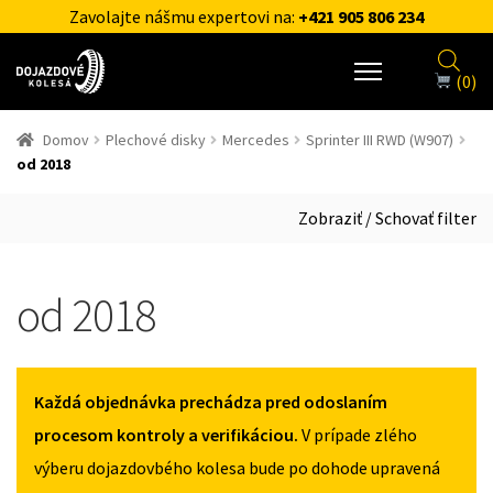
Zavolajte nášmu expertovi na:
+421 905 806 234
(0)
Domov
Plechové disky
Mercedes
Sprinter III RWD (W907)
od 2018
Zobraziť / Schovať filter
od 2018
Každá objednávka prechádza pred odoslaním
procesom kontroly a verifikáciou.
V prípade zlého
výberu dojazdovbého kolesa bude po dohode upravená