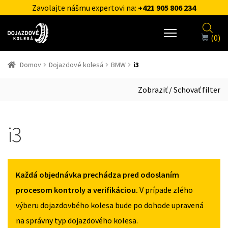
Zavolajte nášmu expertovi na:
+421 905 806 234
(0)
Domov
Dojazdové kolesá
BMW
i3
Zobraziť / Schovať filter
i3
Každá objednávka prechádza pred odoslaním
procesom kontroly a verifikáciou.
V prípade zlého
výberu dojazdovbého kolesa bude po dohode upravená
na správny typ dojazdového kolesa.