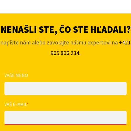
NENAŠLI STE, ČO STE HĽADALI?
napíšte nám alebo zavolajte nášmu expertovi na
+421
905 806 234
.
VAŠE MENO
VÁŠ E-MAIL
*