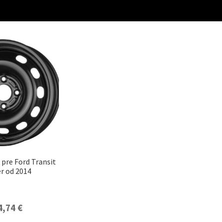
 pre Ford Transit
er od 2014
4,74
€