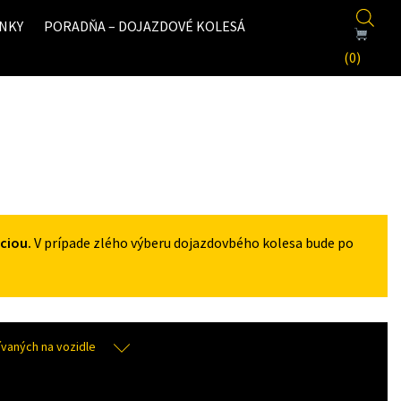
NKY
PORADŇA – DOJAZDOVÉ KOLESÁ
(0)
ciou.
V prípade zlého výberu dojazdovbého kolesa bude po
aných na vozidle