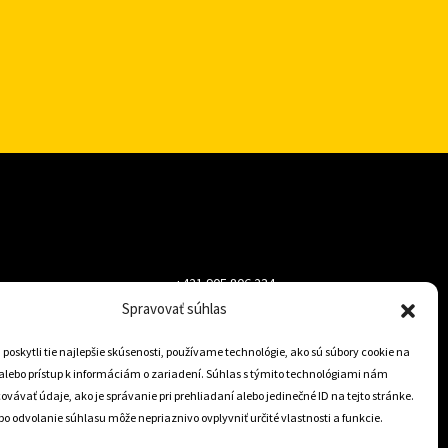
+421 905 806 234
Spravovať súhlas
info@dojazdovekolesa.com
oskytli tie najlepšie skúsenosti, používame technológie, ako sú súbory cookie na
alebo prístup k informáciám o zariadení. Súhlas s týmito technológiami nám
Český Eshop
vávať údaje, ako je správanie pri prehliadaní alebo jedinečné ID na tejto stránke.
o odvolanie súhlasu môže nepriaznivo ovplyvniť určité vlastnosti a funkcie.