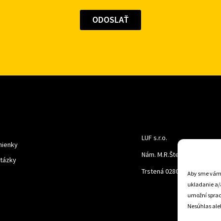
LUF s.r.o.
ienky
Nám. M.R.Štefanika 518,
otázky
Trstená 02801
Aby sme vám p
ukladanie a/
umožní spraco
Nesúhlas aleb