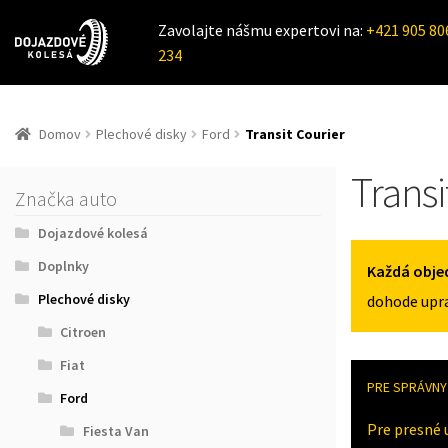
Zavolajte nášmu expertovi na:
+421 905 80
234
Domov
Plechové disky
Ford
Transit Courier
Transi
Značka auto
Dojazdové kolesá
Doplnky
Každá obje
Plechové disky
dohode upra
Citroen
Fiat
PRE SPRÁVNY 
Ford
Pre presné 
Fiesta Van