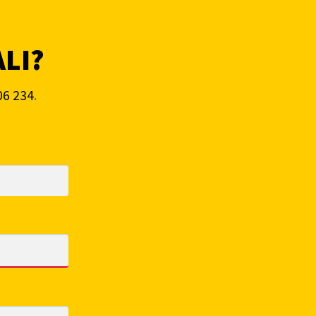
ALI?
06 234
.