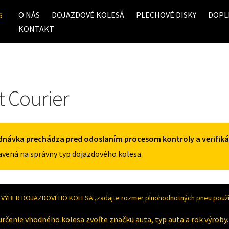
O NÁS
DOJAZDOVÉ KOLESÁ
PLECHOVÉ DISKY
DOPL
6
KONTAKT
t Courier
dnávka prechádza pred odoslaním procesom kontroly a verifiká
vená na správny typ dojazdového kolesa.
VÝBER DOJAZDOVÉHO KOLESA ,zadajte rozmer plnohodnotných pneu použív
určenie vhodného kolesa zvoľte značku auta, typ auta a rok výroby.