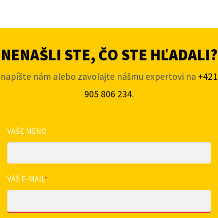
NENAŠLI STE, ČO STE HĽADALI?
napíšte nám alebo zavolajte nášmu expertovi na
+421
905 806 234
.
VAŠE MENO
VÁŠ E-MAIL
*