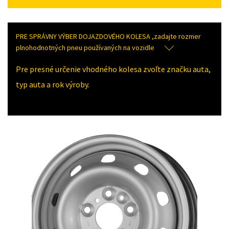
PRE SPRÁVNY VÝBER DOJAZDOVÉHO KOLESA ,zadajte rozmer
plnohodnotných pneu používaných na vozidle
Pre presné určenie vhodného kolesa zvoľte značku auta,
typ auta a rok výroby.