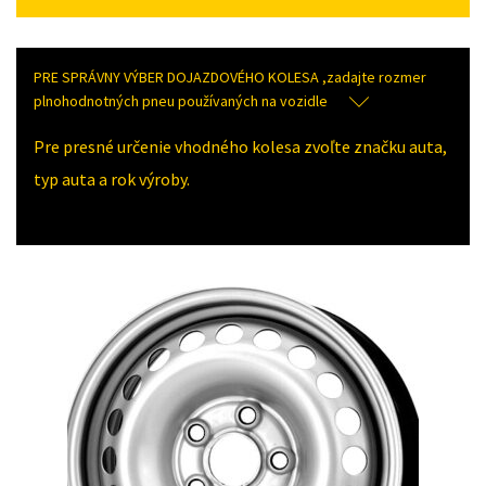
PRE SPRÁVNY VÝBER DOJAZDOVÉHO KOLESA ,zadajte rozmer
plnohodnotných pneu používaných na vozidle
Pre presné určenie vhodného kolesa zvoľte značku auta,
typ auta a rok výroby.