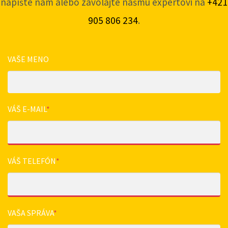
napíšte nám alebo zavolajte nášmu expertovi na
+421
905 806 234
.
VAŠE MENO
VÁŠ E-MAIL
*
VÁŠ TELEFÓN
*
VAŠA SPRÁVA
*