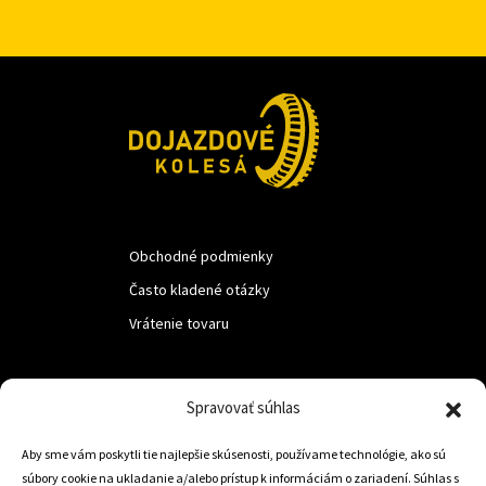
Obchodné podmienky
Často kladené otázky
Vrátenie tovaru
LUF s.r.o.
Spravovať súhlas
Nám. M.R.Štefanika 518,
Aby sme vám poskytli tie najlepšie skúsenosti, používame technológie, ako sú
Trstená 02801
súbory cookie na ukladanie a/alebo prístup k informáciám o zariadení. Súhlas s